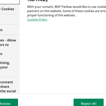
UGAL
With your consent, BNP Paribas would like to use cookie
y Cookies
partners on this website. Some of these cookies are stric
proper functioning of this website.
s
Cookies Policy
n Investment Compliance at BNP Paribas Securities
es
es - Allow
GNE
ers to
no
ising,
 your
Scientist – Mumbai – H/F
DE
 content
 share
the social
opose the
our website
ueo de Capitales
hoices
Reject All
osted on a