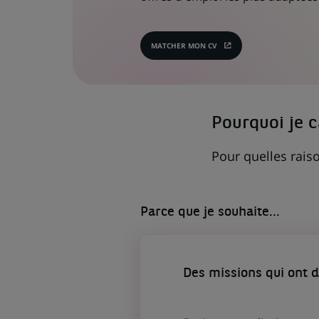
MATCHER MON CV
(CE
LIEN
S'OUVRE
DANS
UN
NOUVEL
ONGLET)
Pourquoi je 
Pour quelles raiso
Parce que je souhaite...
Des missions qui ont 