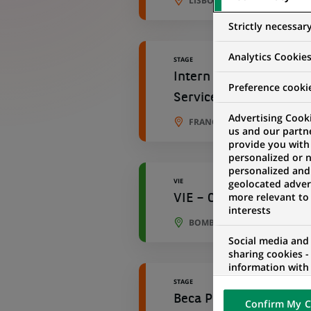
LISBONNE, LISBONNE, PORT
Strictly necessar
Analytics Cookie
STAGE
Intern (all genders) i
Preference cooki
Services
Advertising Cooki
FRANCFORT, HESSE, ALLEMA
us and our partn
provide you with
personalized or 
personalized and
VIE
geolocated advert
more relevant to
VIE – Compliance Data 
interests
BOMBAY, MAHARASHTRA, IN
Social media and
sharing cookies -
information with 
networks and pr
STAGE
visualization on 
Beca Prevención Blanq
Confirm My C
of the content h