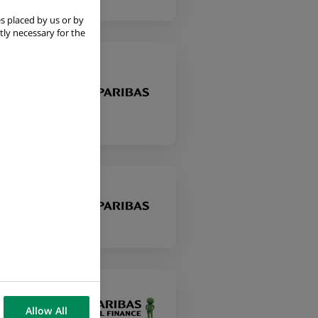
s placed by us or by
tly necessary for the
Allow All