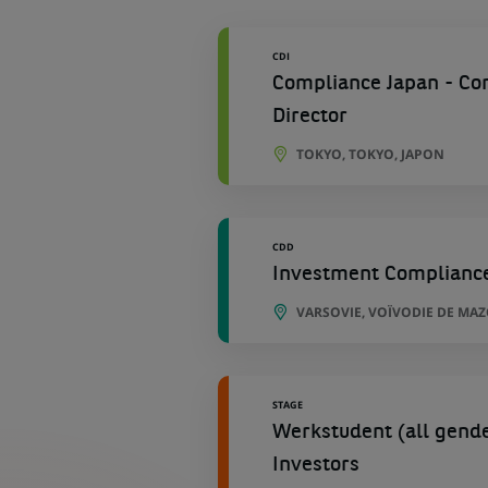
géographiques
CDI
Compliance Japan - Con
Director
TOKYO, TOKYO, JAPON
CDD
Investment Compliance 
VARSOVIE, VOÏVODIE DE MA
STAGE
Werkstudent (all gende
Investors