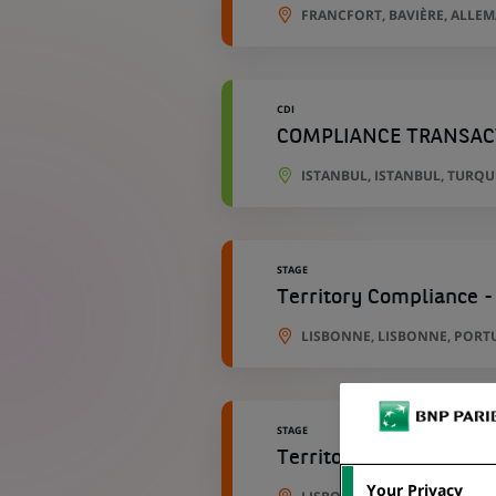
FRANCFORT, BAVIÈRE, ALLE
CDI
COMPLIANCE TRANSAC
ISTANBUL, ISTANBUL, TURQU
STAGE
Territory Compliance -
LISBONNE, LISBONNE, PORT
STAGE
Territory Compliance -
Your Privacy