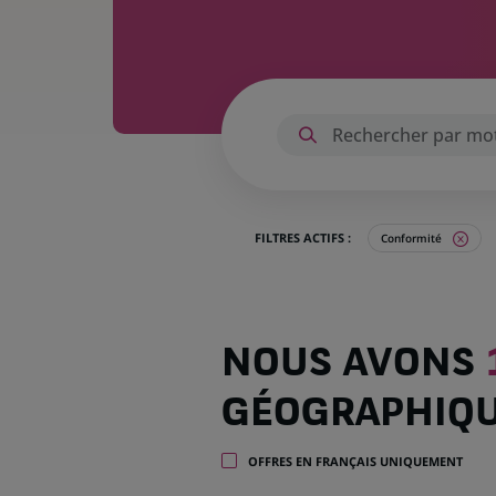
FILTRES ACTIFS :
Conformité
Nous
NOUS AVONS
avons
116
GÉOGRAPHIQ
offres
dans
22
OFFRES EN FRANÇAIS UNIQUEMENT
zones