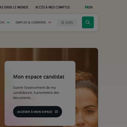
AS DANS LE MONDE
ACCÈS À MES COMPTES
FR
EN
(CE
LIEN
S'OUVRE
DANS
JE SUIS
OOM
EMPLOI & CARRIÈRE
Cliquer
UN
NOUVEL
pour
ONGLET)
afficher
le
moteur
de
recherche
(Ce
lien
s'ouvre
Mon espace candidat
dans
un
Suivre l'avancement de ma
nouvel
candidature, transmettre des
onglet)
documents...
ACCÉDER À MON ESPACE