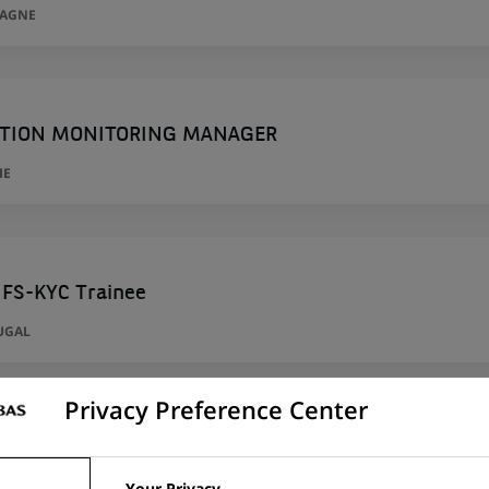
MAGNE
TION MONITORING MANAGER
IE
 FS-KYC Trainee
UGAL
Privacy Preference Center
 FS-KYC Trainee
Your Privacy