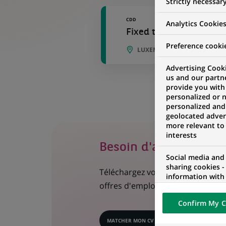
Strictly necessar
CDD
Analytics Cookie
Fixed term contract - 
Preference cooki
LUXEMBOURG, LUXEMBOURG
Advertising Cooki
us and our partn
provide you with
personalized or 
personalized and
geolocated advert
more relevant to
interests
Besoin d'aide dans vo
Social media and
sharing cookies -
Téléchargez votre CV en 1 clic, 
information with 
offres d'emploi les plus adaptées 
networks and pr
visualization on 
Confirm My C
of the content h
external website.
MATCHER MON CV
(CE