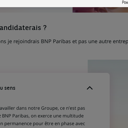
candidaterais ?
ns je rejoindrais BNP Paribas et pas une autre entrep
du sens
ravailler dans notre Groupe, ce n’est pas
z BNP Paribas, on exerce une multitude
 en permanence pour être en phase avec