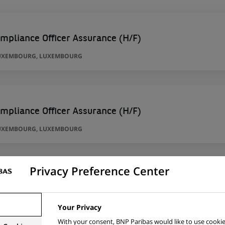
ompliance Officer Assurance (H/F)
UXEMBOURG, LUXEMBOURG
ompliance Officer Assurance (H/F)
UXEMBOURG, LUXEMBOURG
Privacy Preference Center
)
G
Your Privacy
With your consent, BNP Paribas would like to use cookie