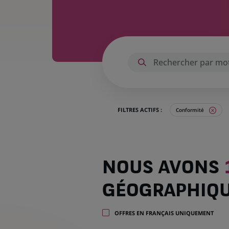
FILTRES ACTIFS :
Conformité
Nous
NOUS AVONS
avons
114
GÉOGRAPHIQ
offres
dans
21
OFFRES EN FRANÇAIS UNIQUEMENT
zones