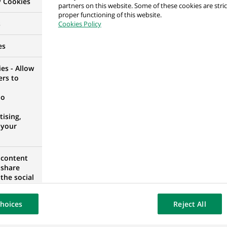
y Cookies
partners on this website. Some of these cookies are stric
proper functioning of this website.
s
Cookies Policy
Investment Compliance Officer (M/F)
es
, LUXEMBOURG
es - Allow
ers to
Précédent
1
2
...
11
12
no
ising,
 your
tre recherche ?
 content
 share
nous vous proposerons les
the social
à votre profil !
opose the
our website
hoices
Reject All
osted on a