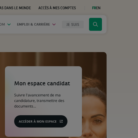
AS DANS LE MONDE
ACCÈS À MES COMPTES
FR
EN
(CE
LIEN
S'OUVRE
DANS
JE SUIS
OOM
EMPLOI & CARRIÈRE
Cliquer
UN
NOUVEL
pour
ONGLET)
afficher
le
moteur
de
recherche
(Ce
lien
s'ouvre
Mon espace candidat
dans
un
Suivre l'avancement de ma
nouvel
candidature, transmettre des
onglet)
documents...
ACCÉDER À MON ESPACE