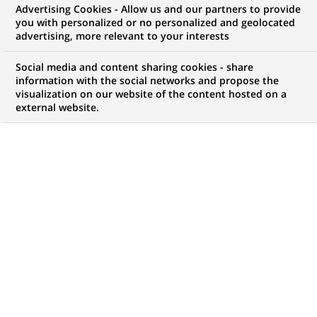
Advertising Cookies - Allow us and our partners to provide
Technique
you with personalized or no personalized and geolocated
advertising, more relevant to your interests
Social media and content sharing cookies - share
information with the social networks and propose the
Mon espace candidat
visualization on our website of the content hosted on a
external website.
Suivre l'avancement de ma candidature,
(Ce
transmettre des documents...
lien
s'ouvre
ACCÉDER À MON ESPACE
dans
un
nouvel
onglet)
7
7
OFFRES DANS
6
ZONES
offres
GÉOGRAPHIQUES
dans
6