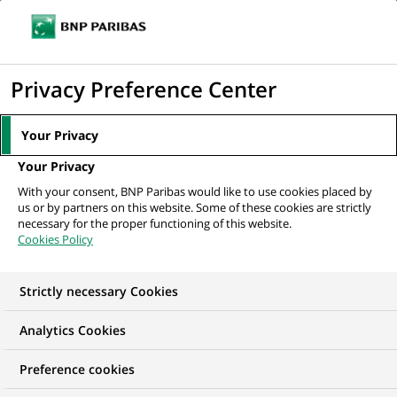
Ouvr
Cliquer
le
pour
men
de
Accueil
Nos offres d'emploi
afficher
Privacy Preference Center
navi
le
moteur
Your Privacy
de
Your Privacy
recherche
With your consent, BNP Paribas would like to use cookies placed by
us or by partners on this website. Some of these cookies are strictly
necessary for the proper functioning of this website.
Cookies Policy
Strictly necessary Cookies
NOS OFFRES D'EMPLOI EN
Analytics Cookies
VIE, Expertise
Preference cookies
Financière et