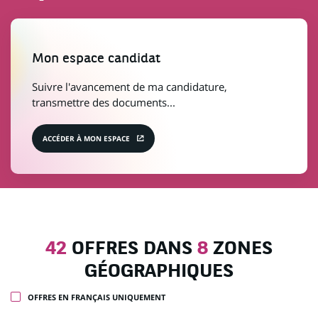
Mon espace candidat
Suivre l'avancement de ma candidature,
(Ce
transmettre des documents...
lien
s'ouvre
ACCÉDER À MON ESPACE
dans
un
nouvel
onglet)
42
42
OFFRES DANS
8
ZONES
offres
GÉOGRAPHIQUES
dans
8
zones
OFFRES EN FRANÇAIS UNIQUEMENT
géographiques