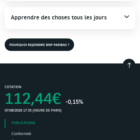
Apprendre des choses tous les jours
POURQUOI REJOINDRE BNP PARIBAS ?
Retou
en
haut
de
COTATION
page
112,44€
-0,15%
07/08/2026 17:35 (HEURE DE PARIS)
(Ce
lien
PUBLICATIONS
s'ouvre
dans
Conformité
un