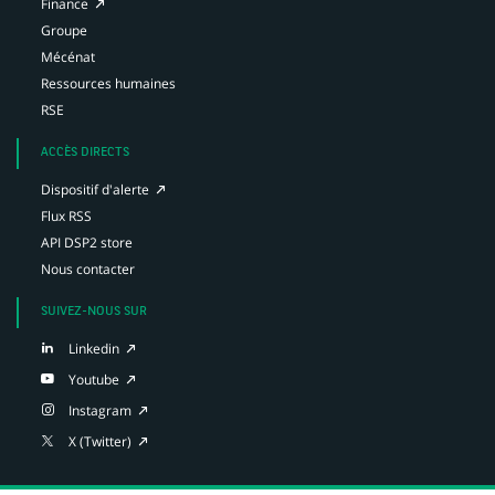
(Ce
Finance
nouvel
onglet)
lien
Groupe
s'ouvre
Mécénat
dans
un
Ressources humaines
nouvel
RSE
onglet)
ACCÈS DIRECTS
(Ce
Dispositif d'alerte
lien
Flux RSS
s'ouvre
API DSP2 store
dans
un
Nous contacter
nouvel
onglet)
SUIVEZ-NOUS SUR
(Ce
Linkedin
lien
(Ce
Youtube
s'ouvre
lien
dans
(Ce
Instagram
s'ouvre
un
lien
dans
(Ce
X (Twitter)
nouvel
s'ouvre
un
lien
onglet)
dans
nouvel
s'ouvre
un