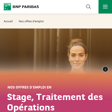
Ouvr
Cliquer
le
pour
men
de
Accueil
Nos offres d'emploi
afficher
navi
le
moteur
de
recherche
NOS OFFRES D'EMPLOI EN
Stage, Traitement des
Opérations