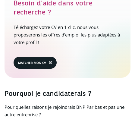
Besoin d'aide dans votre
recherche ?
Téléchargez votre CV en 1 clic, nous vous
proposerons les offres d'emploi les plus adaptées à
votre profil !
MATCHER MON CV
(CE
LIEN
S'OUVRE
DANS
UN
NOUVEL
ONGLET)
Pourquoi je candidaterais ?
Pour quelles raisons je rejoindrais BNP Paribas et pas une
autre entreprise ?