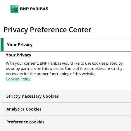
Ouvr
Cliquer
le
pour
men
de
Accueil
Nos offres d'emploi
afficher
Privacy Preference Center
navi
le
moteur
Your Privacy
de
Your Privacy
recherche
With your consent, BNP Paribas would like to use cookies placed by
us or by partners on this website. Some of these cookies are strictly
necessary for the proper functioning of this website.
Cookies Policy
Strictly necessary Cookies
NOS OFFRES D'EMPLOI EN
Analytics Cookies
Informatique
Preference cookies