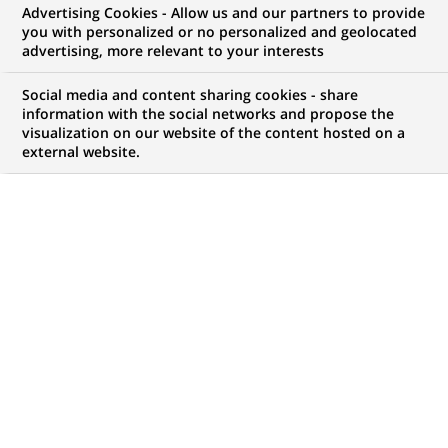
Advertising Cookies - Allow us and our partners to provide
you with personalized or no personalized and geolocated
Mon espace candidat
advertising, more relevant to your interests
Suivre l'avancement de ma candidature,
Social media and content sharing cookies - share
(Ce
transmettre des documents...
information with the social networks and propose the
lien
visualization on our website of the content hosted on a
s'ouvre
external website.
ACCÉDER À MON ESPACE
dans
un
nouvel
onglet)
815
815
OFFRES DANS
28
ZONES
offres
GÉOGRAPHIQUES
dans
28
zones
OFFRES EN FRANÇAIS UNIQUEMENT
géographiques