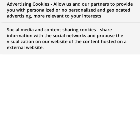
Advertising Cookies - Allow us and our partners to provide
you with personalized or no personalized and geolocated
advertising, more relevant to your interests
Mon espace candidat
Social media and content sharing cookies - share
information with the social networks and propose the
Suivre l'avancement de ma candidature,
visualization on our website of the content hosted on a
(Ce
transmettre des documents...
external website.
lien
s'ouvre
ACCÉDER À MON ESPACE
dans
un
nouvel
onglet)
1 047
1 047
OFFRES DANS
32
ZONES
offres
GÉOGRAPHIQUES
dans
32
zones
OFFRES EN FRANÇAIS UNIQUEMENT
géographiques