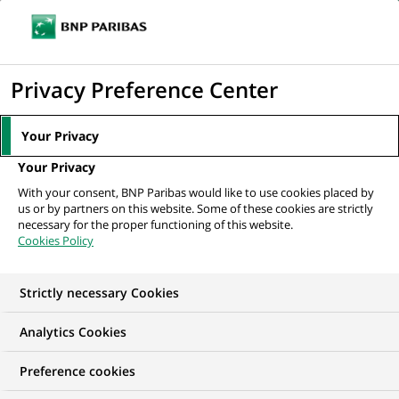
Ouvr
Cliquer
le
pour
men
de
Accueil
Nos offres d'emploi
afficher
Privacy Preference Center
navi
le
moteur
Your Privacy
de
Your Privacy
recherche
With your consent, BNP Paribas would like to use cookies placed by
us or by partners on this website. Some of these cookies are strictly
necessary for the proper functioning of this website.
Cookies Policy
Strictly necessary Cookies
NOS OFFRES D'EMPLOI EN
Analytics Cookies
Développement
Preference cookies
commercial