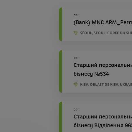
géographiques
CDI
(Bank) MNC ARM_Per
SÉOUL, SÉOUL, CORÉE DU SU
CDI
Старший персональний
бізнесу №534
KIEV, OBLAST DE KIEV, UKRAI
CDI
Старший персональний
бізнесу Відділення 96