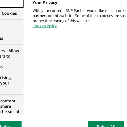
Your Privacy
GIQUE
With your consent, BNP Paribas would like to use cookie
y Cookies
partners on this website. Some of these cookies are stric
proper functioning of this website.
s
Cookies Policy
es
l Professions - Brussels-East
GIQUE
es - Allow
ers to
no
ising,
Région Halle
 your
LGIQUE
 content
 share
the social
opose the
surances - Région Vilvoorde
our website
hoices
Reject All