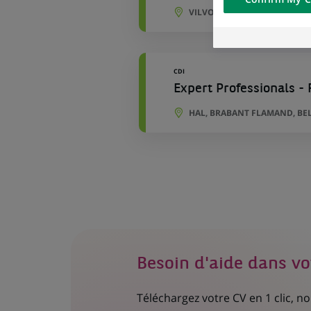
of the content h
VILVORDE, BRABANT FLAMAN
external website.
CDI
Expert Professionals - 
HAL, BRABANT FLAMAND, BE
Besoin d'aide dans vo
Téléchargez votre CV en 1 clic, 