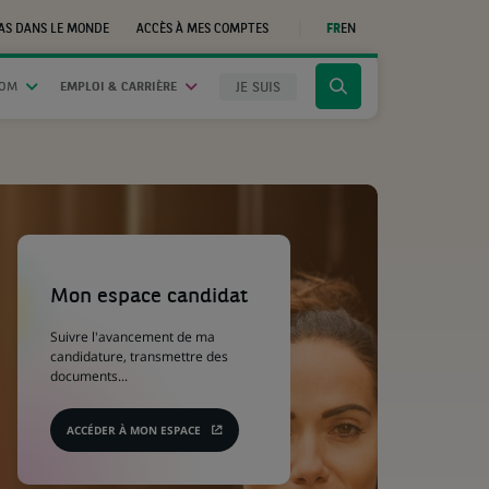
AS DANS LE MONDE
ACCÈS À MES COMPTES
FR
EN
(CE
LIEN
S'OUVRE
DANS
JE SUIS
OOM
EMPLOI & CARRIÈRE
Cliquer
UN
NOUVEL
pour
ONGLET)
afficher
le
moteur
de
recherche
(Ce
lien
s'ouvre
Mon espace candidat
dans
un
Suivre l'avancement de ma
nouvel
candidature, transmettre des
onglet)
documents...
ACCÉDER À MON ESPACE