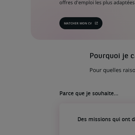
offres d'emploi les plus adaptées 
MATCHER MON CV
(CE
LIEN
S'OUVRE
DANS
UN
NOUVEL
ONGLET)
Pourquoi je 
Pour quelles raiso
Parce que je souhaite...
Des missions qui ont 