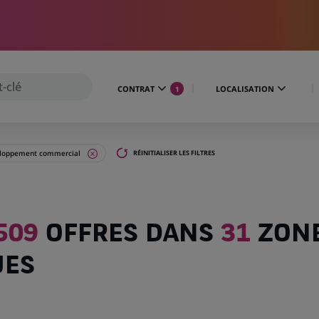
CONTRAT
LOCALISATION
1
loppement commercial
RÉINITIALISER LES FILTRES
509
OFFRES DANS
31
ZON
UES