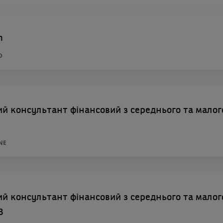
m
D
 консультант фінансовий з середнього та малог
NE
 консультант фінансовий з середнього та малог
3