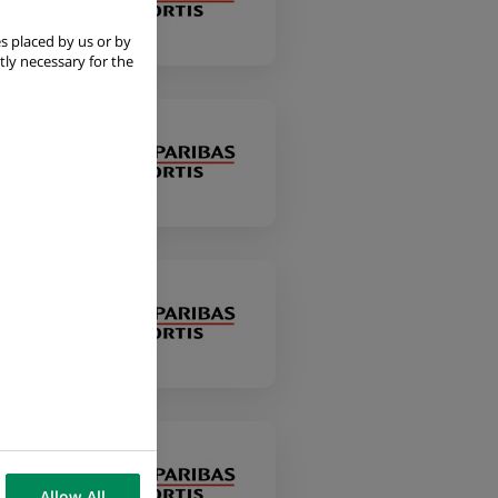
s placed by us or by
tly necessary for the
Allow All