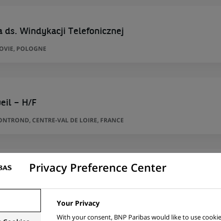
a ds. Windykacji Telefonicznej
ZOVIE, POLOGNE
eil – H/F
NTROND, CENTRE-VAL DE LOIRE, FRANCE
Privacy Preference Center
al PME - H/F
FRANCE
Your Privacy
With your consent, BNP Paribas would like to use cookie