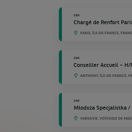
géographiques
CDD
Chargé de Renfort Pari
PARIS, ÎLE-DE-FRANCE, FRAN
CDD
Conseiller Accueil – H/
ANTHONY, ÎLE-DE-FRANCE, F
CDD
Młodsza Specjalistka /
VARSOVIE, VOÏVODIE DE MA