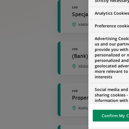
Strictly necessar
CDD
Analytics Cookie
Specjalistka/Specjalist
VARSOVIE, VOÏVODIE DE MA
Preference cooki
Advertising Cooki
us and our partn
provide you with
CDD
personalized or 
(Bank) Brand & Commu
personalized and
geolocated advert
SÉOUL, SÉOUL, CORÉE DU SU
more relevant to
interests
Social media and
CDD
sharing cookies -
Property Manager rési
information with 
networks and pr
RUEIL-MALMAISON, ÎLE-DE-F
visualization on 
Confirm My C
of the content h
external website.