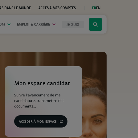
AS DANS LE MONDE
ACCÈS À MES COMPTES
FR
EN
(CE
LIEN
S'OUVRE
DANS
JE SUIS
OOM
EMPLOI & CARRIÈRE
Cliquer
UN
NOUVEL
pour
ONGLET)
afficher
le
moteur
de
recherche
(Ce
lien
s'ouvre
Mon espace candidat
dans
un
Suivre l'avancement de ma
nouvel
candidature, transmettre des
onglet)
documents...
ACCÉDER À MON ESPACE