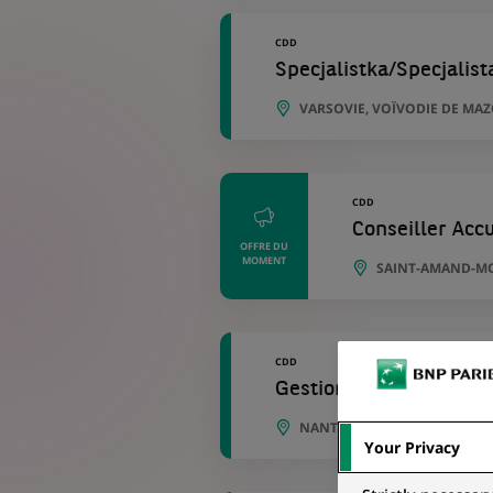
CDD
Specjalistka/Specjalist
VARSOVIE, VOÏVODIE DE MA
CDD
Conseiller Accu
OFFRE DU
MOMENT
SAINT-AMAND-MO
CDD
Gestionnaire Commerci
NANTERRE, ÎLE-DE-FRANCE, 
Your Privacy