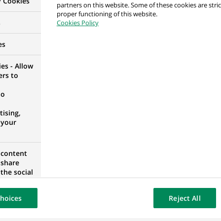
y Cookies
partners on this website. Some of these cookies are stric
proper functioning of this website.
s
Cookies Policy
a ds. Windykacji Telefonicznej
ZOVIE, POLOGNE
es
es - Allow
ers to
no
nication_Officer_12M FTC
ising,
D
 your
 content
 share
dentiel H H/F
the social
opose the
RANCE, FRANCE
our website
hoices
Reject All
osted on a