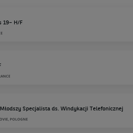
s 19– H/F
CE
F
RANCE
 Młodszy Specjalista ds. Windykacji Telefonicznej
ZOVIE, POLOGNE