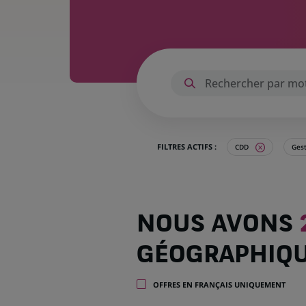
FILTRES ACTIFS :
CDD
Gest
Nous
NOUS AVONS
avons
21
GÉOGRAPHIQ
offres
dans
5
OFFRES EN FRANÇAIS UNIQUEMENT
zones