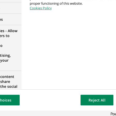
proper functioning of this website.
 Regulatory
s
Cookies Policy
ADRID, ESPAGNE
es
es - Allow
ers to
 Regulatory
no
ADRID, ESPAGNE
ising,
 your
 content
 share
the social
ADRID, ESPAGNE
opose the
our website
hoices
Reject All
osted on a