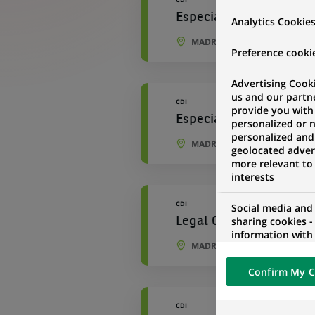
Especialista Reporting
Analytics Cookie
MADRID, COMMUNAUTÉ DE M
Preference cooki
Advertising Cooki
us and our partn
CDI
provide you with
Especialista Reporting
personalized or 
personalized and
MADRID, COMMUNAUTÉ DE M
geolocated advert
more relevant to
interests
CDI
Social media and
sharing cookies -
Legal Officer
information with 
MADRID, COMMUNAUTÉ DE M
networks and pr
visualization on 
Confirm My C
of the content h
external website.
CDI