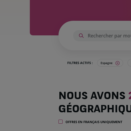
FILTRES ACTIFS :
Espagne
Nous
NOUS AVONS
avons
25
GÉOGRAPHIQ
offres
dans
1
OFFRES EN FRANÇAIS UNIQUEMENT
zone