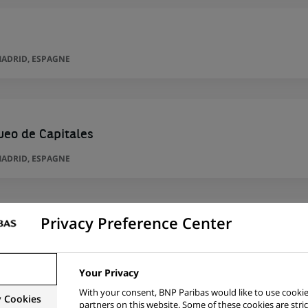
ADRID, ESPAGNE
ueo de Capitales
ADRID, ESPAGNE
Privacy Preference Center
ueo de Capitales
ADRID, ESPAGNE
Your Privacy
With your consent, BNP Paribas would like to use cookie
y Cookies
partners on this website. Some of these cookies are stric