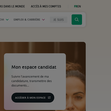
AS DANS LE MONDE
ACCÈS À MES COMPTES
FR
EN
(CE
LIEN
S'OUVRE
DANS
JE SUIS
OOM
EMPLOI & CARRIÈRE
Cliquer
UN
NOUVEL
pour
ONGLET)
afficher
le
moteur
de
recherche
(Ce
lien
s'ouvre
Mon espace candidat
dans
un
Suivre l'avancement de ma
nouvel
candidature, transmettre des
onglet)
documents...
ACCÉDER À MON ESPACE