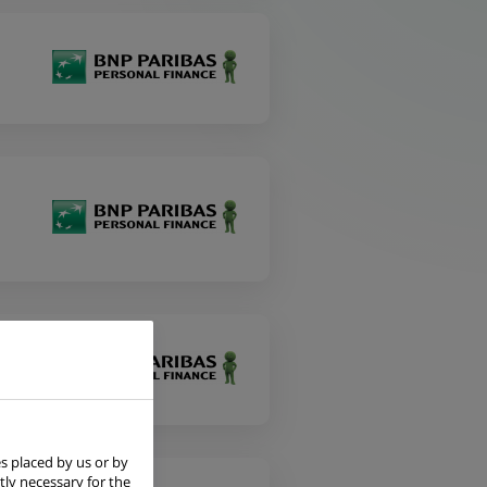
s placed by us or by
tly necessary for the