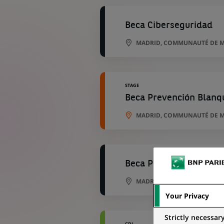
Beca Ciberseguridad
MADRID, COMMUNAUTÉ DE M
STAGE
Beca Prevención Blanq
MADRID, COMMUNAUTÉ DE M
Beca Prevención Blanq
MADRID, COMMUNAUTÉ DE M
Your Privacy
Strictly necessar
CDI