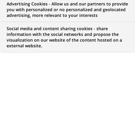
Advertising Cookies - Allow us and our partners to provide
you with personalized or no personalized and geolocated
advertising, more relevant to your interests
Mon espace candidat
Social media and content sharing cookies - share
information with the social networks and propose the
Suivre l'avancement de ma candidature,
visualization on our website of the content hosted on a
(Ce
transmettre des documents...
external website.
lien
s'ouvre
ACCÉDER À MON ESPACE
dans
un
nouvel
onglet)
6
6
OFFRES DANS
3
ZONES
offres
GÉOGRAPHIQUES
dans
3
zones
OFFRES EN FRANÇAIS UNIQUEMENT
géographiques