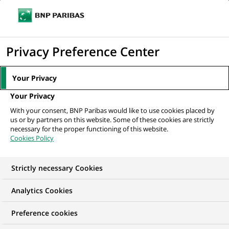
Ouvr
Cliquer
le
pour
men
de
Accueil
Nos offres d'emploi
afficher
Privacy Preference Center
navi
le
moteur
Your Privacy
de
Your Privacy
recherche
With your consent, BNP Paribas would like to use cookies placed by
us or by partners on this website. Some of these cookies are strictly
necessary for the proper functioning of this website.
Cookies Policy
Strictly necessary Cookies
NOS OFFRES D'EMPLOI EN
Analytics Cookies
Alternance,
Preference cookies
Informatique