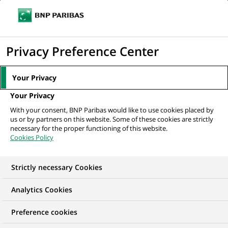
Ouvr
Cliquer
le
pour
men
de
Accueil
Nos offres d'emploi
afficher
Privacy Preference Center
navi
le
moteur
Your Privacy
de
Your Privacy
recherche
With your consent, BNP Paribas would like to use cookies placed by
us or by partners on this website. Some of these cookies are strictly
necessary for the proper functioning of this website.
Cookies Policy
Strictly necessary Cookies
NOS OFFRES D'EMPLOI EN
Analytics Cookies
Technologie
Preference cookies