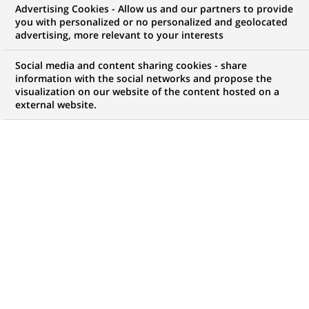
Advertising Cookies - Allow us and our partners to provide
you with personalized or no personalized and geolocated
Mon espace candidat
advertising, more relevant to your interests
Suivre l'avancement de ma candidature,
Social media and content sharing cookies - share
(Ce
transmettre des documents...
information with the social networks and propose the
lien
visualization on our website of the content hosted on a
s'ouvre
external website.
ACCÉDER À MON ESPACE
dans
un
nouvel
onglet)
502
502
OFFRES DANS
25
ZONES
offres
GÉOGRAPHIQUES
dans
25
zones
OFFRES EN FRANÇAIS UNIQUEMENT
géographiques