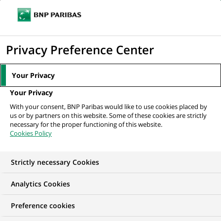
Ouvr
Cliquer
le
pour
men
de
Accueil
Nos offres d'emploi
Conseiller Banque & Assurances- Région
afficher
Privacy Preference Center
navi
Haacht
le
moteur
Your Privacy
de
Your Privacy
recherche
With your consent, BNP Paribas would like to use cookies placed by
us or by partners on this website. Some of these cookies are strictly
necessary for the proper functioning of this website.
Cookies Policy
Strictly necessary Cookies
Analytics Cookies
Preference cookies