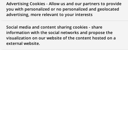
Advertising Cookies - Allow us and our partners to provide
you with personalized or no personalized and geolocated
NOUS RECHERCHONS UN
advertising, more relevant to your interests
Conseiller Banque &
Social media and content sharing cookies - share
Assurances- Région
information with the social networks and propose the
visualization on our website of the content hosted on a
external website.
Haacht
CONTRAT
NIVEAU D'EXPÉRIENCE
CDI (
Permanent
)
Je recherche mon
premier emploi
MARQUE
HORAIRES
Temps plein
MÉTIER
LOCALISATION