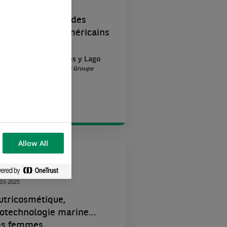
-04-2025
ans le tourbillon des
arifs douaniers américains
Isabelle Mateos y Lago
Cheffe Economiste Groupe
Allow All
USINESS
-03-2025
utricosmétique,
iotechnologie marine...
es femmes