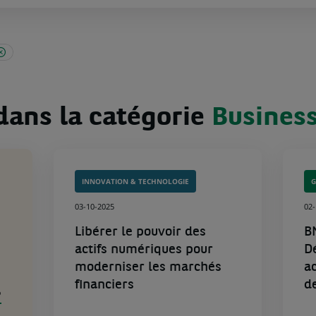
dans la catégorie
Busines
INNOVATION & TECHNOLOGIE
03-10-2025
02
Libérer le pouvoir des
B
actifs numériques pour
D
moderniser les marchés
a
financiers
d
P