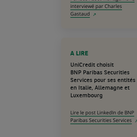
interviewé par Charles
Gastaud
(Ce
lien
s'ouvre
A LIRE
dans
un
UniCredit choisit
nouvel
BNP Paribas Securities
onglet)
Services pour ses entités
en Italie, Allemagne et
Luxembourg
Lire le post LinkedIn de BNP
Paribas Securities Services