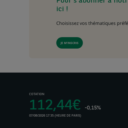
Pour s'abonner à notr
ici !
Choisissez vos thématiques préfé
JE M'INSCRIS
COTATION
112,44€
-0,15%
07/08/2026 17:35 (HEURE DE PARIS)
(Ce
lien