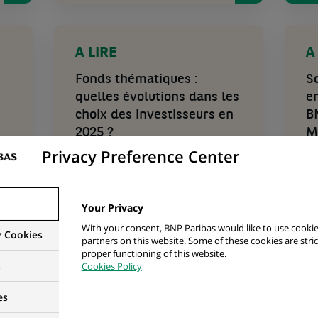
(Ce
(Ce
lien
lien
A LIRE
A
s'ouvre
s'ouvr
dans
dans
Fonds thématiques :
S
un
un
quelles évolutions dans les
e
nouvel
nouvel
onglet)
onglet)
choix des investisseurs en
B
2025 ?
M
«
Privacy Preference Center
Découvrez les résultats du
dernier baromètre BNP
Li
Paribas
L
Your Privacy
With your consent, BNP Paribas would like to use cookie
y Cookies
partners on this website. Some of these cookies are stric
proper functioning of this website.
s
Cookies Policy
(Ce
lien
s'ouvre
es
B
A LIRE
dans