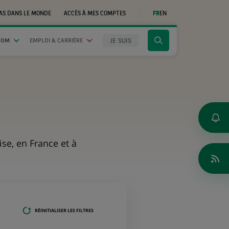
AS DANS LE MONDE
ACCÈS À MES COMPTES
FR
EN
(CE
LIEN
S'OUVRE
DANS
JE SUIS
OOM
EMPLOI & CARRIÈRE
Cliquer
UN
NOUVEL
pour
ONGLET)
afficher
le
moteur
de
recherche
ise, en France et à
RÉINITIALISER LES FILTRES