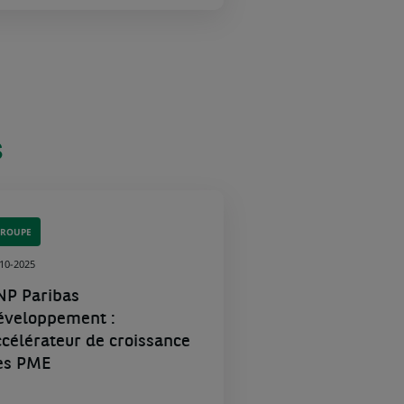
s
GROUPE
-10-2025
NP Paribas
éveloppement :
ccélérateur de croissance
es PME