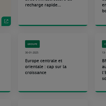
recharge rapide...
e
b
GROUPE
C
30-01-2025
13
Europe centrale et
B
orientale : cap sur la
a
croissance
l
so