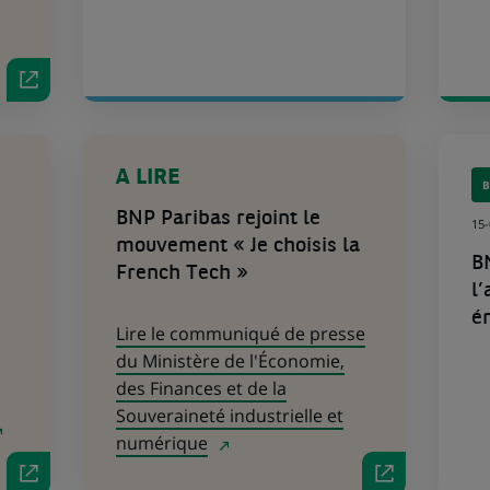
(Ce
lien
A LIRE
s'ouvre
B
dans
BNP Paribas rejoint le
15
un
mouvement « Je choisis la
nouvel
B
onglet)
French Tech »
l’
é
Lire le communiqué de presse
du Ministère de l'Économie,
des Finances et de la
Souveraineté industrielle et
numérique