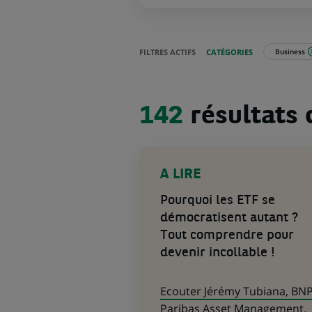
FILTRES ACTIFS
CATÉGORIES
Business
142
142
résultats 
résultats
dans
la
(Ce
catégorie
lien
Business
A LIRE
s'ouvre
dans
Pourquoi les ETF se
un
démocratisent autant ?
nouvel
onglet)
Tout comprendre pour
devenir incollable !
Ecouter Jérémy Tubiana, BN
Paribas Asset Management,