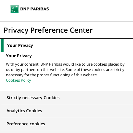
Ouvr
Cliquer
le
pour
men
de
Accueil
Actualités
Mécénat
afficher
Privacy Preference Center
navi
le
ACTUALITÉS
moteur
Your Privacy
Mécénat
de
Your Privacy
recherche
Découvrez toutes nos initiatives en matière de mécénat et
With your consent, BNP Paribas would like to use cookies placed by
de philanthropie dans le monde, autour de nos 3 principaux
us or by partners on this website. Some of these cookies are strictly
champs d’action : la solidarité, l’environnement et la culture.
necessary for the proper functioning of this website.
Cookies Policy
101
101
résultats dans la catégorie
résultats
Strictly necessary Cookies
Mécénat
dans
la
Analytics Cookies
catégorie
Mécénat
Preference cookies
MÉCÉNAT