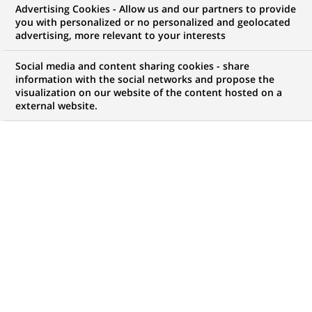
Advertising Cookies - Allow us and our partners to provide
16-06-2020
you with personalized or no personalized and geolocated
advertising, more relevant to your interests
Appel à participants
#dansathon20 : l’événement
Social media and content sharing cookies - share
danse et nouvelles technologies
information with the social networks and propose the
pour...
visualization on our website of the content hosted on a
external website.
MÉCÉNAT
09-03-2020
Retour sur le programme
Refugeeks 2019 organisé par
Simplon