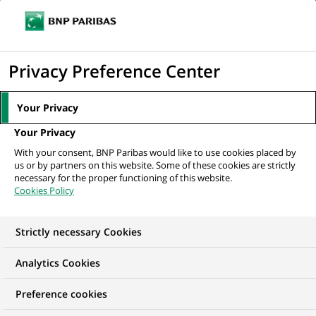
Ouvr
Cliquer
le
pour
men
de
Accueil
Mediaroom
Communiqués de presse
BNP Paribas – Banque
afficher
Privacy Preference Center
navi
de Bretagne s'engage aux côtés du...
le
moteur
MEDIAROOM
Your Privacy
de
Communiqués de
Your Privacy
recherche
With your consent, BNP Paribas would like to use cookies placed by
presse
us or by partners on this website. Some of these cookies are strictly
necessary for the proper functioning of this website.
Cookies Policy
Retrouvez dans cet espace tous les communiqués de
presse de BNP Paribas
Strictly necessary Cookies
ACCUEIL
COMMUNIQUÉS DE PRESSE
LES ESSENTIELS
Analytics Cookies
Preference cookies