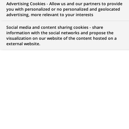
Advertising Cookies - Allow us and our partners to provide
GROUPE
COMMUNIQUÉ DE PRESSE
MÉCÉNAT
you with personalized or no personalized and geolocated
advertising, more relevant to your interests
BNP Paribas – Banque de
Social media and content sharing cookies - share
Bretagne s'engage aux côtés du
information with the social networks and propose the
visualization on our website of the content hosted on a
Festival Jazz à l'Etage à travers
external website.
son Fonds de dotation Rennes
métropole – Saint Malo du 13 au
17 mars 2013