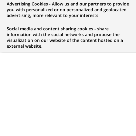
de la danse !
Advertising Cookies - Allow us and our partners to provide
you with personalized or no personalized and geolocated
advertising, more relevant to your interests
Social media and content sharing cookies - share
information with the social networks and propose the
visualization on our website of the content hosted on a
external website.
PUBLIÉ LE 16-06-2020
L
a deuxième édition du Dansathon se tiendra du
20 au 22 novembre 2020 à Liège, dans le cadre du
Festival IMPACT 1 du Théâtre de Liège, si le
contexte sanitaire mondial le permet. Initié et soutenu
par la Fondation BNP Paribas, cet événement est co-