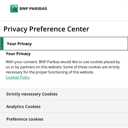
Ouvr
Cliquer
le
pour
men
de
Accueil
Actualités
Mécénat
Appel à participants #dansathon20 :
afficher
Privacy Preference Center
navi
l’événement danse et...
le
moteur
Your Privacy
de
MÉCÉNAT
Your Privacy
recherche
With your consent, BNP Paribas would like to use cookies placed by
us or by partners on this website. Some of these cookies are strictly
Appel à participants
necessary for the proper functioning of this website.
Cookies Policy
#dansathon20 :
l’événement danse et
Strictly necessary Cookies
nouvelles technologies
Analytics Cookies
pour imaginer le futur
Preference cookies