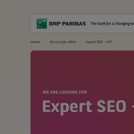
The bank for a changing w
Home
All our job offers
Expert SEO – H/F
WE ARE LOOKING FOR
Expert SEO 