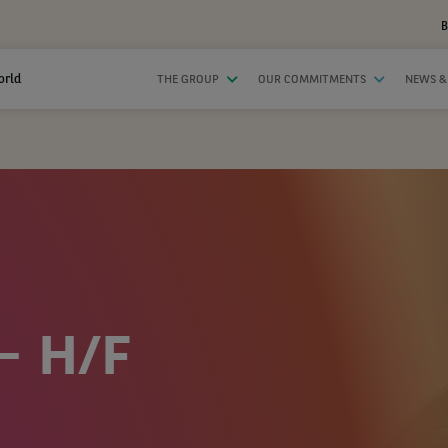
B
orld
THE GROUP
OUR COMMITMENTS
NEWS &
– H/F