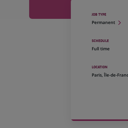
JOB TYPE
Permanent
SCHEDULE
Full time
LOCATION
(Opens
Paris, Île-de-Fran
in
a
new
tab)