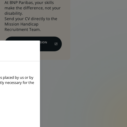
At BNP Paribas, your skills
make the difference, not your
disability.
Send your CV directly to the
Mission Handicap
Recruitment Team.
APPLY TO THE MISSION
(OPENS
HANDICAP
IN
A
NEW
TAB)
s placed by us or by
tly necessary for the