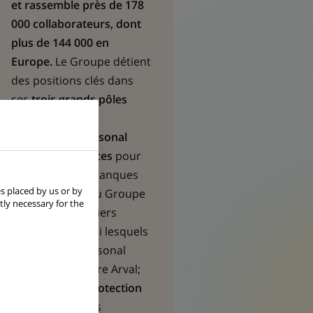
et rassemble près de 178
000 collaborateurs, dont
plus de 144 000 en
Europe.
Le Groupe détient
des positions clés dans
ses
trois grands pôles
opérationnels :
Commercial, Personal
Banking & Services
pour
l’ensemble des banques
s placed by us or by
commerciales du Groupe
tly necessary for the
et plusieurs métiers
spécialisés parmi lesquels
BNP Paribas Personal
Finance ou encore Arval;
Investment & Protection
Services
pour les