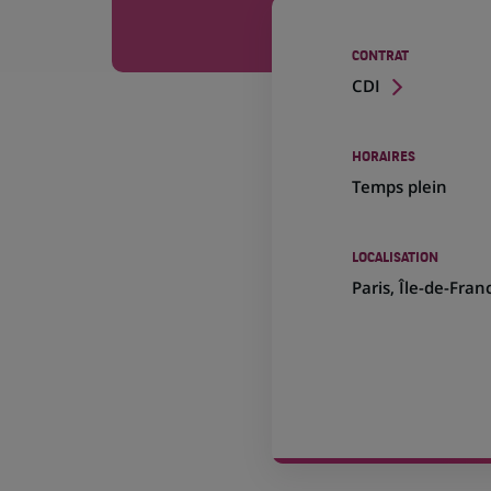
CONTRAT
CDI
HORAIRES
Temps plein
LOCALISATION
(Ce
Paris, Île-de-Fran
lien
s'ouvre
dans
un
nouvel
onglet)