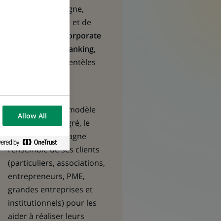
solutions d’épargne,
d’investissement et de
protection ; et
Corporate
& Institutional Banking
,
centré sur les clientèles
Entreprises et
Institutionnels.
Fort d’un solide modèle
Allow All
diversifié et intégré, le
Groupe accompagne
l’ensemble de ses clients
(particuliers, associations,
entrepreneurs, PME,
grandes entreprises et
institutionnels) pour les
aider à réaliser leurs