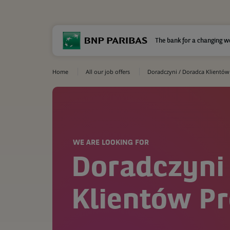
The bank for a changing w
Home
All our job offers
Doradczyni / Doradca Klientó
WE ARE LOOKING FOR
Doradczyni
Klientów P