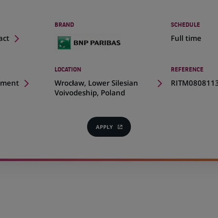
BRAND
SCHEDULE
act
Full time
LOCATION
REFERENCE
(Opens
pment
Wrocław, Lower Silesian
RITM080811
in
Voivodeship, Poland
a
new
tab)
APPLY
(OPENS
IN
A
NEW
TAB)