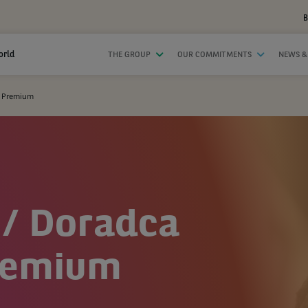
B
orld
THE GROUP
OUR COMMITMENTS
NEWS &
w Premium
 / Doradca
remium