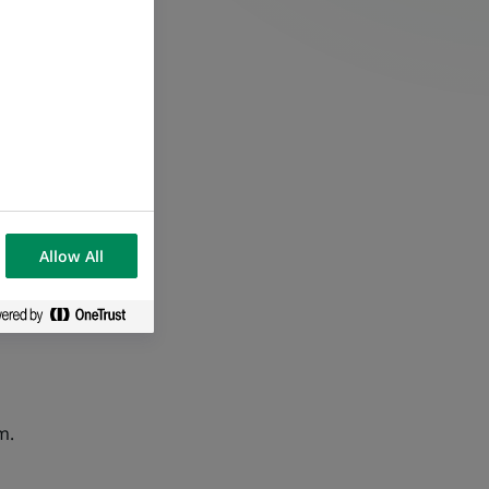
ów inwestycyjnych;
Allow All
m.