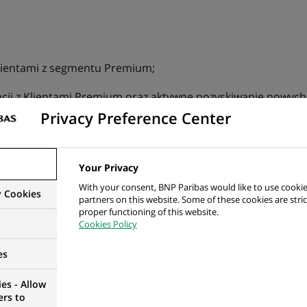
ientami z segmentu Premium;
cji z Klientami Premium oraz aktywne pozyskiwanie nowych
Privacy Preference Center
e potrzeb Klientów poprzez proponowanie im nowoczesnych
zakresu produktów inwestycyjnych;
Your Privacy
łej jakości obsługi, zgodnej z najwyższymi standardami Gr
With your consent, BNP Paribas would like to use cookie
y Cookies
partners on this website. Some of these cookies are stric
 sprzedażowych.
proper functioning of this website.
s
Cookies Policy
es
rowane ekonomiczne;
es - Allow
zenie w zakresie sprzedaży i obsługi Klientów w obszarze 
ers to