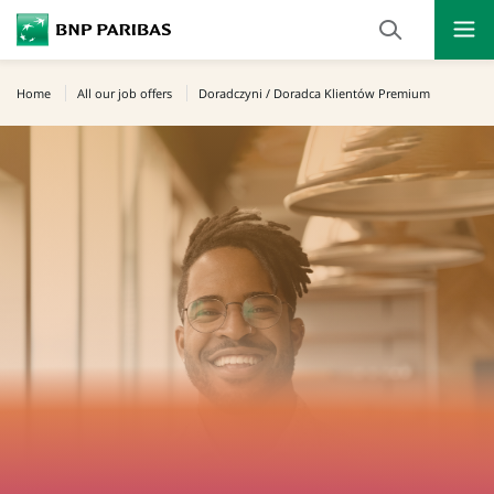
Ope
Click
the
to
navi
men
Home
All our job offers
Doradczyni / Doradca Klientów Premium
display
the
search
engine