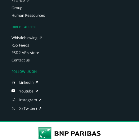
(Opens
Finance
in
Group
a
Human Ressources
new
tab)
DIRECT ACCESS
(Opens
Whistleblowing
in
RSS Feeds
a
PSD2 APIs store
new
tab)
Contact us
FOLLOW US ON
(Opens
Linkedin
in
(Opens
Youtube
a
in
new
(Opens
Instagram
a
tab)
in
new
(Opens
X (Twitter)
a
tab)
in
new
a
tab)
new
tab)