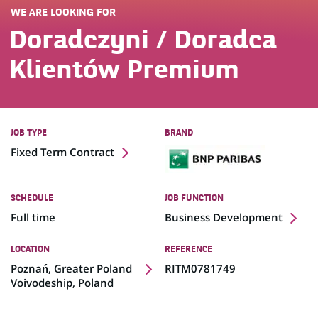
WE ARE LOOKING FOR
Doradczyni / Doradca
Klientów Premium
JOB TYPE
BRAND
Fixed Term Contract
SCHEDULE
JOB FUNCTION
Full time
Business Development
LOCATION
REFERENCE
(Opens
Poznań, Greater Poland
RITM0781749
in
Voivodeship, Poland
a
new