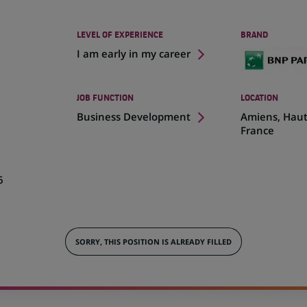
LEVEL OF EXPERIENCE
BRAND
I am early in my career
JOB FUNCTION
LOCATION
(Opens
Business Development
Amiens, Haut
in
France
a
new
tab)
6
SORRY, THIS POSITION IS ALREADY FILLED