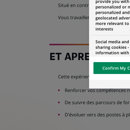
provide you with
Situé en contre ville, nos locaux 
personalized or 
personalized and
Vous travaillerez du mardi au s
geolocated advert
more relevant to
interests
Social media and
sharing cookies -
information with 
ET APRES ?
networks and pr
visualization on 
Confirm My C
of the content h
external website.
Cette expérience vous permettra
Renforcer vos compétences re
De suivre des parcours de fo
D’évoluer vers des postes à p