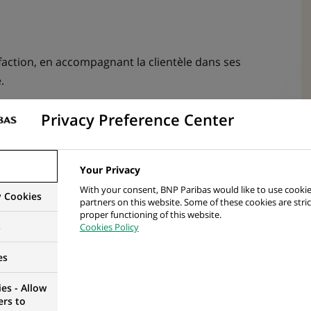
sfaction, en accompagnant la clientèle dans ses
.
 opportunité de rebond commercial pour découvrir
Privacy Preference Center
r des solutions bancaires, de financement,
ra-bancaires adaptées.
Your Privacy
 performance commerciale par la conquête d’une
With your consent, BNP Paribas would like to use cookie
nt et les solutions de financement dans le respect des
y Cookies
partners on this website. Some of these cookies are stric
ns une démarche de fidélisation.
proper functioning of this website.
s
Cookies Policy
es
es - Allow
 un environnement dynamique et formateur.
ers to