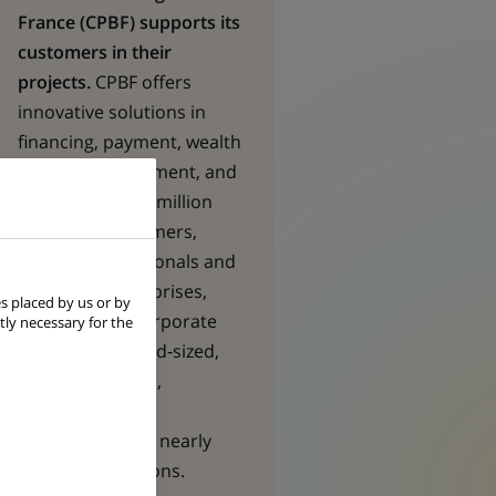
France (CPBF) supports its
customers in their
projects.
CPBF offers
innovative solutions in
financing, payment, wealth
& asset management, and
insurance to 7,2 million
individual customers,
490,000 professionals and
very small enterprises,
s placed by us or by
nearly 94,000 corporate
tly necessary for the
clients (SMEs, mid‑sized,
large corporates,
foundations and
institutions) and nearly
54,000 associations.