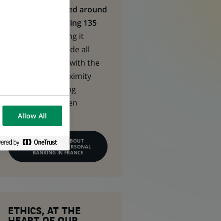
CPBF is structured around
10 regions covering 135
territories,
making it
possible to provide all
customer bases with the
right level of proximity
whilst maintaining
synergies between
business line.
Allow All
LEARN MORE ABOUT
COMMERCIAL & PERSONAL
BANKING IN FRANCE
ETHICS, AT THE