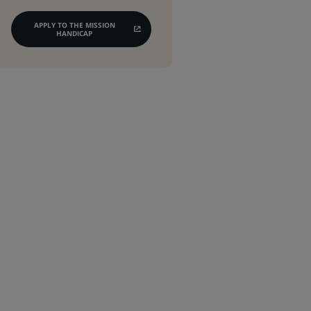
APPLY TO THE MISSION
(OPENS
HANDICAP
IN
A
NEW
TAB)