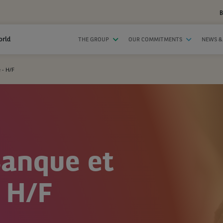
B
orld
THE GROUP
OUR COMMITMENTS
NEWS &
 - H/F
Banque et
 H/F