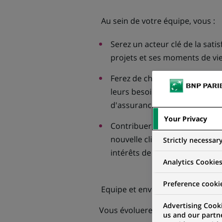
Au sein de votre équipe, vous :
Serez un acteur clé de la sati
projets et ses moments de vie
Ferez de chaque contact une
leurs besoins et leur propose
d'assurance et des offres ext
Your Privacy
Contribuerez activement à la
nouvelle clientèle, l’équipeme
Strictly necessar
intérêts de la clientèle et da
Analytics Cookie
Preference cooki
Equipe et environnement :
Advertising Cooki
Vous évoluerez en agence dans
us and our partn