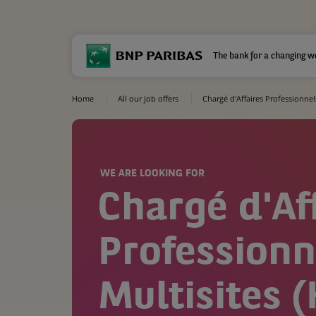
The bank for a changing w
Home
All our job offers
Chargé d'Affaires Professionnels
WE ARE LOOKING FOR
Chargé d'Af
Professionn
Multisites (