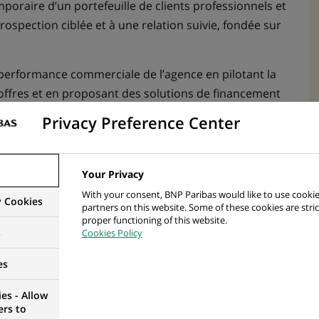
poraire d’un portefeuille de clients professionnels et
ospection ciblée et à une relation suivie, fondée sur
performance commerciale de l’agence en pilotant la
 offres et en proposant des solutions de financement
Privacy Preference Center
l’activité et contribuerez à la performance
 standards de conformité et d’éthique afin de
Your Privacy
rêt de nos clients
With your consent, BNP Paribas would like to use cookie
y Cookies
partners on this website. Some of these cookies are stric
nnelle, en face-à-face comme à distance.
proper functioning of this website.
s
Cookies Policy
es
onnement dynamique et formateur sur les Territoire
es - Allow
ers to