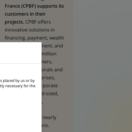
France (CPBF) supports its
customers in their
projects.
CPBF offers
innovative solutions in
financing, payment, wealth
& asset management, and
insurance to 7,2 million
individual customers,
490,000 professionals and
very small enterprises,
s placed by us or by
nearly 94,000 corporate
tly necessary for the
clients (SMEs, mid‑sized,
large corporates,
foundations and
institutions) and nearly
54,000 associations.