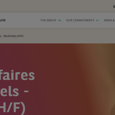
B
orld
THE GROUP
OUR COMMITMENTS
NEWS &
 - Multisites (H/F)
faires
els -
H/F)