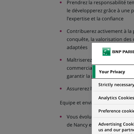
Prendrez la responsabilité tem
le développerez grâce à une pr
l’expertise et la confiance
Contribuerez activement à la 
conquête, la valorisation des
adaptées
Maîtriserez les risques liés à 
commerciale en appliquant les
Your Privacy
garantir la protection et l’inté
Strictly necessar
Assurerez l’excellence relatio
Analytics Cookie
Equipe et environnement :
Preference cooki
Vous évoluerez dans un envir
Advertising Cooki
de Nancy et d'Epinal
us and our partn