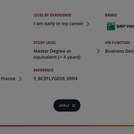
LEVEL OF EXPERIENCE
BRAND
I am early in my career
STUDY LEVEL
JOB FUNCTION
Master Degree or
Business De
equivalent (> 4 years)
REFERENCE
, France
!I_BCEFLYGE26_6004
APPLY
(OPENS
IN
A
NEW
TAB)