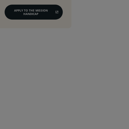
APPLY TO THE MISSION
(OPENS
HANDICAP
IN
A
NEW
TAB)