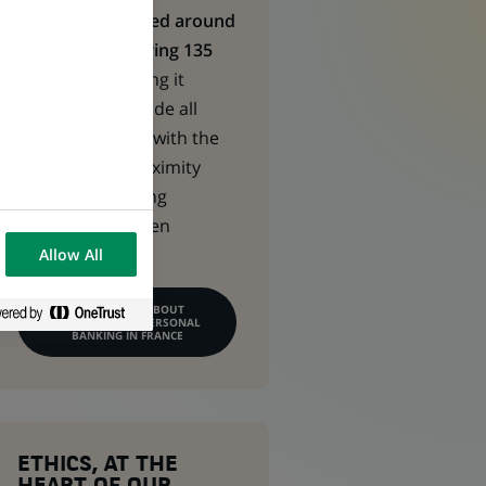
CPBF is structured around
10 regions covering 135
territories,
making it
possible to provide all
customer bases with the
right level of proximity
whilst maintaining
synergies between
business line.
Allow All
LEARN MORE ABOUT
COMMERCIAL & PERSONAL
BANKING IN FRANCE
ETHICS, AT THE