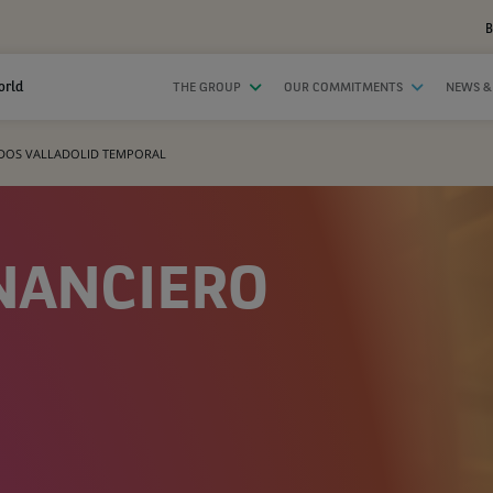
B
orld
THE GROUP
OUR COMMITMENTS
NEWS &
ADOS VALLADOLID TEMPORAL
NANCIERO
S
D