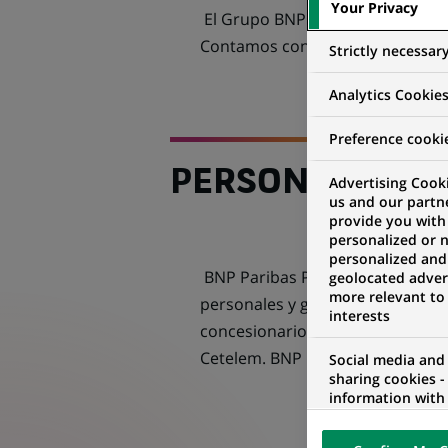
Your Privacy
El Grupo BNP Paribas es el princ
Contamos con cerca de 185.000 
Strictly necessar
Analytics Cookie
Preference cooki
PERSONAL FIN
Advertising Cooki
us and our partn
provide you with
personalized or 
personalized and
BNP Paribas Personal Finance, a
geolocated advert
more relevant to
personales y gestión de tarjetas
interests
concesionarios de automóviles y,
Cetelem. BNP Paribas Personal F
Social media and
sharing cookies -
information with 
networks and pr
visualization on 