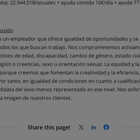
nada): 22.944,51B/anuales + ayuda comida 10€/día + ayuda TT
lusión
un empleador que ofrece igualdad de oportunidades y se 
odos los que buscan trabajo. Nos comprometemos activame
tivos de edad, discapacidad, cambio de género, estado civ
gión o creencias, sexo u orientación sexual. La equidad y la
 porque creemos que fomentan la creatividad y la eficiencia,
Por tanto, en igualdad de condiciones en cuanto a cualifica
idata del sexo menos representado en ese nivel. Nos esfor
a imagen de nuestros clientes.
Share this page!
Share
Share
Share
on
on
on