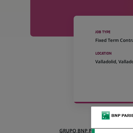
JOB TYPE
Fixed Term Contr
LOCATION
(Opens
Valladolid, Vallad
in
a
new
tab)
GRUPO BNP PARIBAS