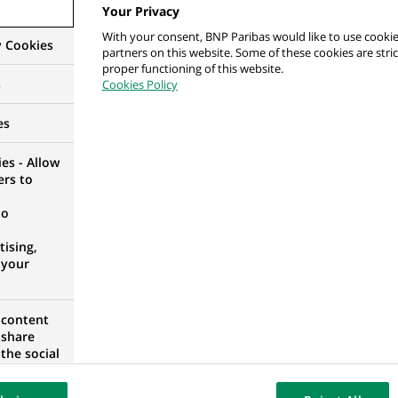
Your Privacy
ipal banco de la Unión Europea y uno de los más importante
With your consent, BNP Paribas would like to use cookie
empleados en 65 países. En España somos más de 5.100 emp
y Cookies
partners on this website. Some of these cookies are stric
proper functioning of this website.
s
Cookies Policy
es
ANCE
es - Allow
ers to
no
 través de su marca comercial Cetelem, es especialista en 
ising,
 your
. Es partner financiero de importantes empresas de distrib
 además, un referente de análisis de mercado gracias a los
inance cuenta con 20.000 empleados prestando servicio a m
 content
 share
the social
opose the
our website