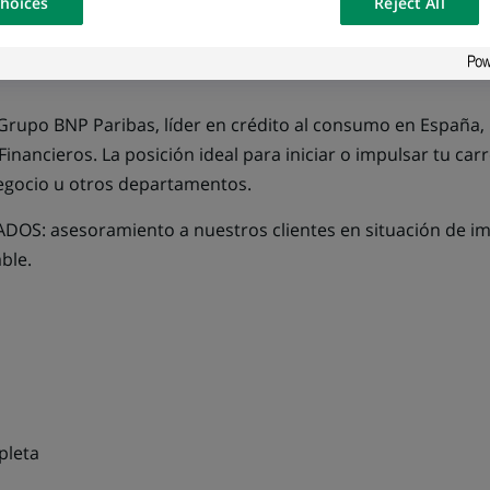
hoices
Reject All
osted on a
TO
Grupo BNP Paribas, líder en crédito al consumo en España, 
Financieros. La posición ideal para iniciar o impulsar tu car
 negocio u otros departamentos.
OS: asesoramiento a nuestros clientes en situación de imp
ble.
pleta