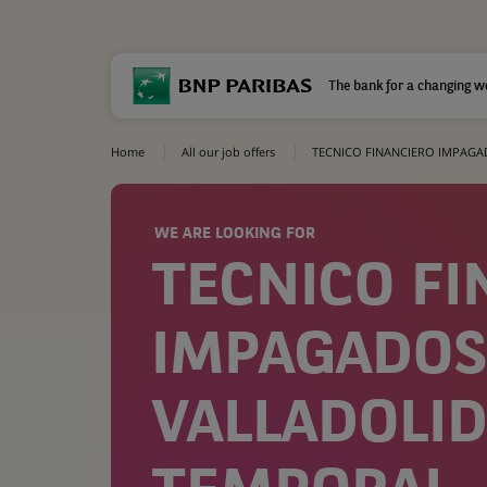
The bank for a changing w
Home
All our job offers
TECNICO FINANCIERO IMPAG
WE ARE LOOKING FOR
TECNICO FI
IMPAGADO
VALLADOLI