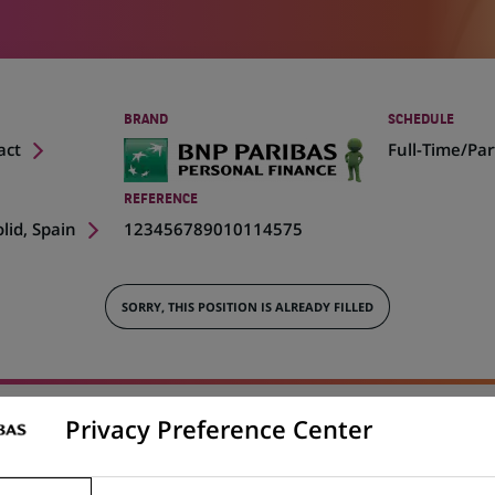
BRAND
SCHEDULE
act
Full-Time/Pa
REFERENCE
olid, Spain
123456789010114575
SORRY, THIS POSITION IS ALREADY FILLED
Privacy Preference Center