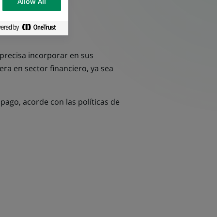
Allow All
precisa incorporar en sus
rera en sector financiero, ya sea
ago, acorde con las políticas de