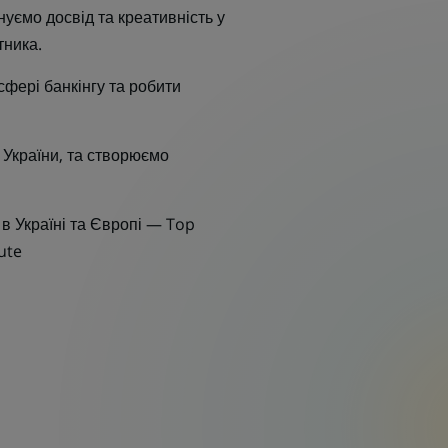
уємо досвід та креативність у
тника.
 сфері банкінгу та робити
 України, та створюємо
 Україні та Європі — Top
ute