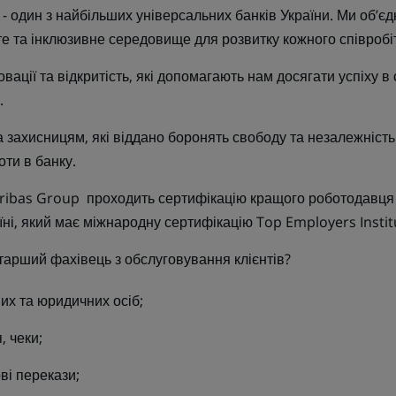
один з найбільших універсальних банків України. Ми об’єдн
те та інклюзивне середовище для розвитку кожного співробі
новації та відкритість, які допомагають нам досягати успіху в
.
захисницям, які віддано боронять свободу та незалежність
ти в банку.
ibas Group проходить сертифікацію кращого роботодавця в
їні, який має міжнародну сертифікацію Top Employers Instit
тарший фахівець з обслуговування клієнтів?
их та юридичних осіб;
, чеки;
ві перекази;