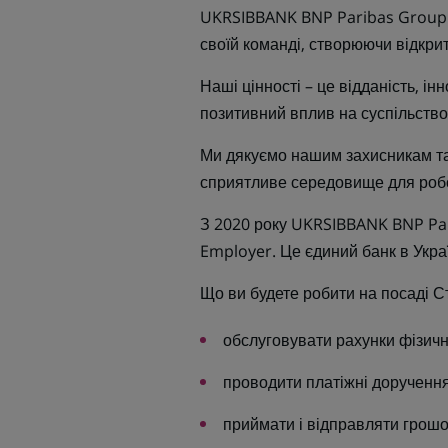
UKRSIBBANK BNP Paribas Group - 
своїй команді, створюючи відкри
Наші цінності – це відданість, ін
позитивний вплив на суспільство
Ми дякуємо нашим захисникам та 
сприятливе середовище для робо
З 2020 року UKRSIBBANK BNP Par
Employer. Це єдиний банк в Укра
Що ви будете робити на посаді С
обслуговувати рахунки фізичн
проводити платіжні доручення
приймати і відправляти грошо