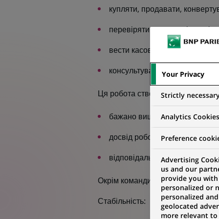
купляти, продавати, конверту
перевіряти правильність офо
вести касову звітності;
консультувати клієнтів.
Your Privacy
Ця робота створена саме для вас
Strictly necessar
бажано вищу освіту за еконо
Analytics Cookie
досвід роботи від 6 місяців у 
Preference cooki
відповідальний, комунікабельн
Advertising Cooki
us and our partn
provide you with
Окрім команди однодумців та цік
personalized or 
personalized and
Стабільність:
geolocated advert
more relevant to