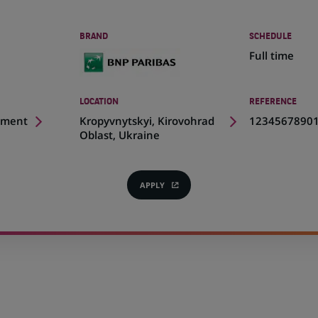
BRAND
SCHEDULE
Full time
LOCATION
REFERENCE
(Opens
pment
Kropyvnytskyi, Kirovohrad
1234567890
in
Oblast, Ukraine
a
new
tab)
APPLY
(OPENS
IN
A
NEW
TAB)