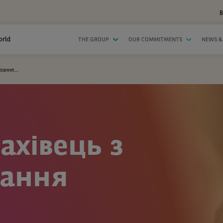
B
orld
THE GROUP
OUR COMMITMENTS
NEWS &
ання...
хівець з
вання