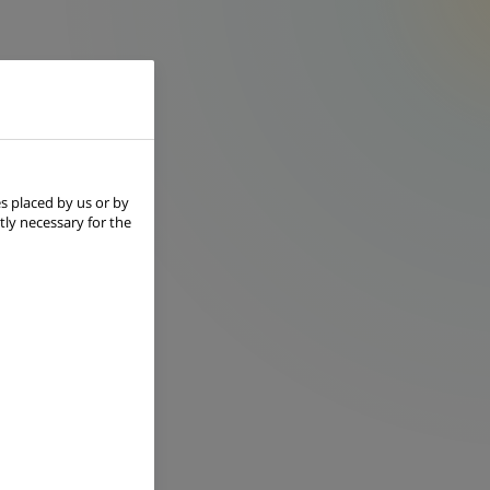
s placed by us or by
tly necessary for the