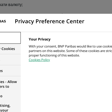
вати валюту;
рмлення розрахункових документів;
Privacy Preference Center
Your Privacy
With your consent, BNP Paribas would like to use cookie
, якщо ви маєте:
y Cookies
partners on this website. Some of these cookies are stric
proper functioning of this website.
мічним напрямом;
s
Cookies Policy
банку;
es
ий, стресостійкий, уважний.
es - Allow
ers to
авої роботи ви отримаєте:
no
ising,
 your