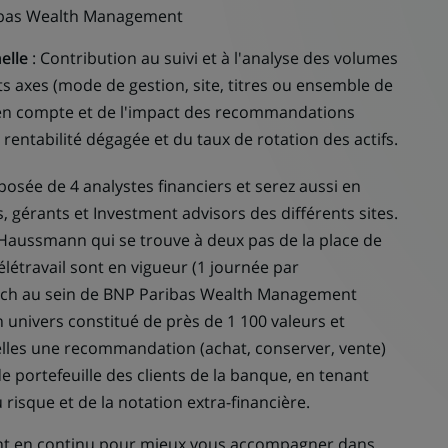
ribas Wealth Management
elle
: Contribution au suivi et à l'analyse des volumes
ts axes (mode de gestion, site, titres ou ensemble de
se en compte et de l'impact des recommandations
 rentabilité dégagée et du taux de rotation des actifs.
sée de 4 analystes financiers et serez aussi en
s, gérants et Investment advisors des différents sites.
 Haussmann qui se trouve à deux pas de la place de
 Télétravail sont en vigueur (1 journée par
arch au sein de BNP Paribas Wealth Management
un univers constitué de près de 1 100 valeurs et
elles une recommandation (achat, conserver, vente)
de portefeuille des clients de la banque, en tenant
risque et de la notation extra-financière.
ent en continu pour mieux vous accompagner dans