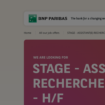
The bank for a changing w
Home
All our job offers
STAGE - ASSISTANT(E) RECHERC
WE ARE LOOKING FOR
STAGE - AS
RECHERCHE
- H/F