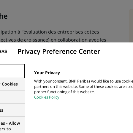
che
cipation à l’évaluation des entreprises cotées
pectives de croissance) en collaboration avec les
Privacy Preference Center
alités économiques, des tendances sectorielles et des
s impactant les marchés actions.
Your Privacy
With your consent, BNP Paribas would like to use cookie
y Cookies
partners on this website. Some of these cookies are stric
nel
proper functioning of this website.
s
Cookies Policy
enchmarking:
Suivi et revue des performances
es
res (convictions fortes, thématiques) et relatives aux
es - Allow
P500, Stoxx600, MSCI Europe).
ers to