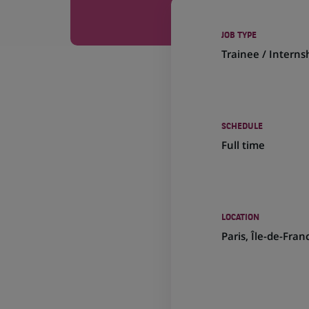
JOB TYPE
Trainee / Interns
SCHEDULE
Full time
LOCATION
(Opens
Paris, Île-de-Fran
in
a
new
tab)