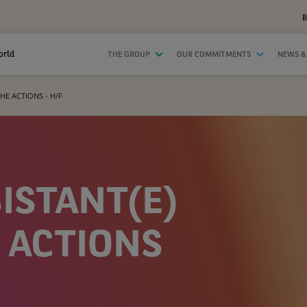
B
orld
THE GROUP
OUR COMMITMENTS
NEWS &
HE ACTIONS - H/F
SISTANT(E)
 ACTIONS