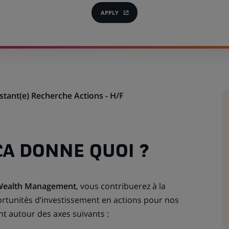
APPLY
(OPENS
IN
A
NEW
TAB)
istant(e) Recherche Actions - H/F
ÇA DONNE QUOI ?
 Wealth Management
, vous contribuerez à la
ortunités d’investissement en actions pour nos
ont autour des axes suivants :