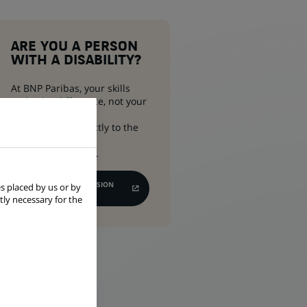
ARE YOU A PERSON
WITH A DISABILITY?
At BNP Paribas, your skills
make the difference, not your
disability.
Send your CV directly to the
Mission Handicap
Recruitment Team.
APPLY TO THE MISSION
s placed by us or by
(OPENS
HANDICAP
tly necessary for the
IN
A
NEW
TAB)