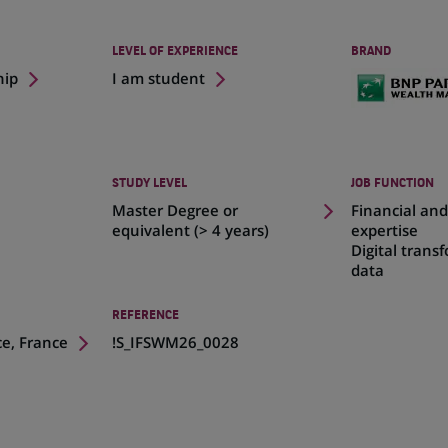
LEVEL OF EXPERIENCE
BRAND
hip
I am student
STUDY LEVEL
JOB FUNCTION
Master Degree or
Financial and
equivalent (> 4 years)
expertise
Digital trans
data
REFERENCE
ce, France
!S_IFSWM26_0028