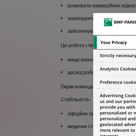
розвивати комерційних віднос
аналізувати і розвивати індиві
забезпечувати якість обслугов
Your Privacy
Ця робота створена саме для вас
Strictly necessar
вищу економічну або юридичну
Analytics Cookie
досвід роботи в банківській сфе
Preference cooki
Окрім команди однодумців та цік
Advertising Cooki
Стабільність:
us and our partn
provide you with
personalized or 
офіційне працевлаштування;
personalized and
geolocated advert
медичне страхування та страх
more relevant to
interests