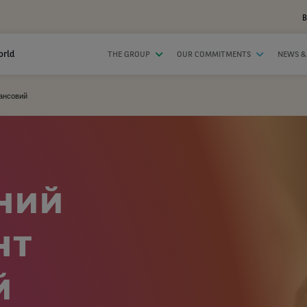
B
orld
THE GROUP
OUR COMMITMENTS
NEWS &
ансовий
ний
нт
й