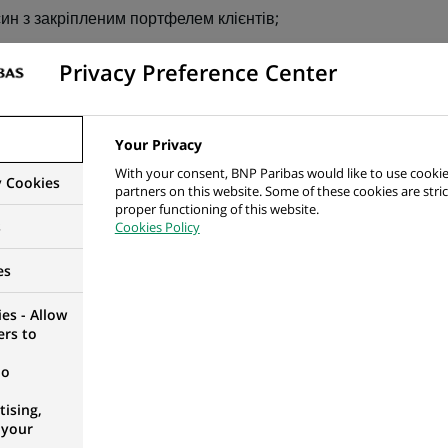
ин з закріпленим портфелем клієнтів;
дуальні і комерційні потреби клієнтів;
Privacy Preference Center
ування і задоволення клієнтів.
Your Privacy
, якщо ви маєте:
With your consent, BNP Paribas would like to use cookie
y Cookies
partners on this website. Some of these cookies are stric
 освіту;
proper functioning of this website.
s
Cookies Policy
рі від 2-х років.
es
авої роботи ви отримаєте:
es - Allow
ers to
no
ising,
ування життя, повністю оплачене банком;
 your