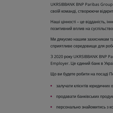
UKRSIBBANK BNP Paribas Group - 
своїй команді, створюючи відкри
Наші цінності – це відданість, ін
позитивний вплив на суспільство
Ми дякуємо нашим захисникам та 
сприятливе середовище для робо
З 2020 року UKRSIBBANK BNP Par
Employer. Це єдиний банк в Укра
Що ви будете робити на посаді 
залучати клієнтів юридичних о
продавати банківських продукт
персонально знайомитись з к