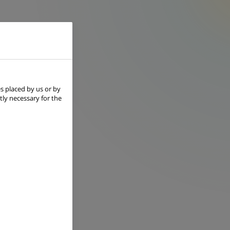
s placed by us or by
tly necessary for the