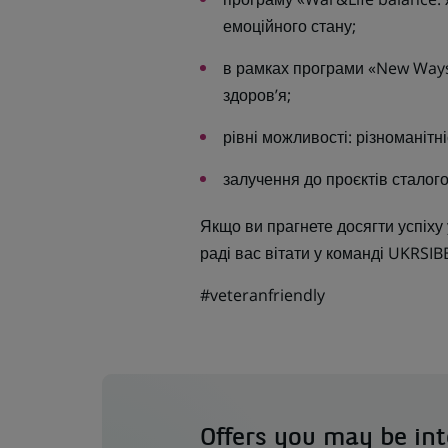
емоційного стану;
в рамках програми «New Ways 
здоров’я;
рівні можливості: різноманітні
залучення до проєктів сталого
Якщо ви прагнете досягти успіху 
раді вас вітати у команді UKRSI
#veteranfriendly
Offers you may be int