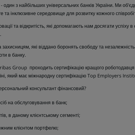
один з найбільших універсальних банків України. Ми об’єдн
те та інклюзивне середовище для розвитку кожного співробі
новації та відкритість, які допомагають нам досягати успіху в
.
захисницям, які віддано боронять свободу та незалежність
ти в банку.
ibas Group проходить сертифікацію кращого роботодавця в
їні, який має міжнародну сертифікацію Top Employers Instit
Персональний консультант фінансовий?
сіб на обслуговування в банк;
ів, в даному клієнтському сегменті;
ожним клієнтом портфелю;