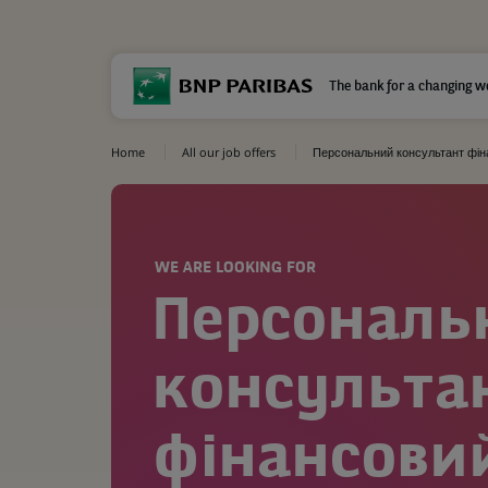
The bank for a changing w
Home
All our job offers
Персональний консультант фін
WE ARE LOOKING FOR
Персональ
консульта
фінансови