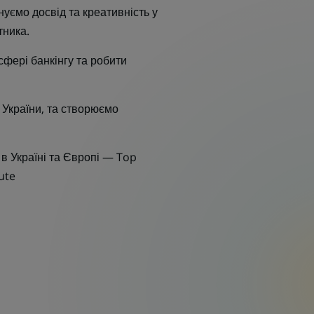
уємо досвід та креативність у
тника.
 сфері банкінгу та робити
 України, та створюємо
 Україні та Європі — Top
ute