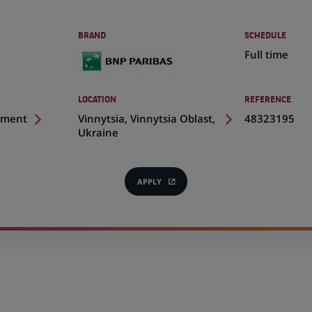
BRAND
SCHEDULE
Full time
LOCATION
REFERENCE
(Opens
pment
Vinnytsia, Vinnytsia Oblast,
48323195
in
Ukraine
a
new
tab)
APPLY
(OPENS
IN
A
NEW
TAB)