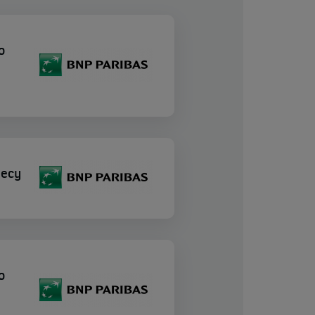
о
несу
о