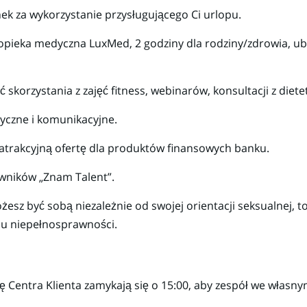
k za wykorzystanie przysługującego Ci urlopu.
 opieka medyczna LuxMed, 2 godziny dla rodziny/zdrowia, u
skorzystania z zajęć fitness, webinarów, konsultacji z diet
tyczne i komunikacyjne.
 atrakcyjną ofertę dla produktów finansowych banku.
ników „Znam Talent”.
esz być sobą niezależnie od swojej orientacji seksualnej, t
ju niepełnosprawności.
 Centra Klienta zamykają się o 15:00, aby zespół we własn