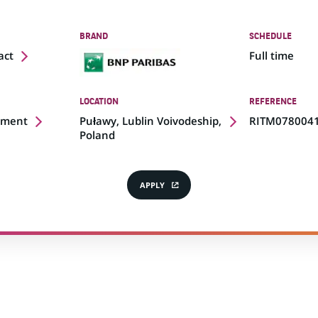
BRAND
SCHEDULE
act
Full time
LOCATION
REFERENCE
(Opens
pment
Puławy, Lublin Voivodeship,
RITM078004
in
Poland
a
new
tab)
APPLY
(OPENS
IN
A
NEW
TAB)