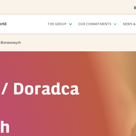
B
orld
THE GROUP
OUR COMMITMENTS
NEWS &
w Biznesowych
 / Doradca
ch