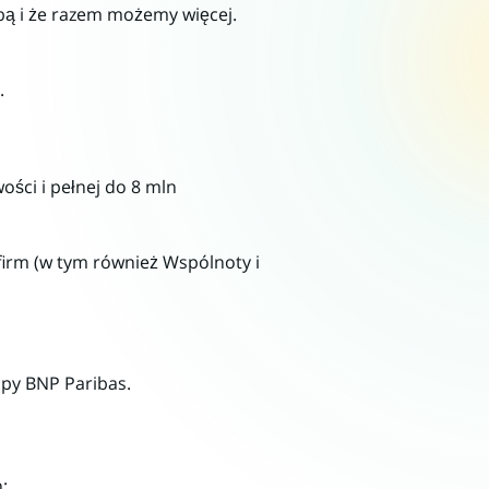
bą i że razem możemy więcej.
i.
ści i pełnej do 8 mln
irm (w tym również Wspólnoty i
upy BNP Paribas.
;