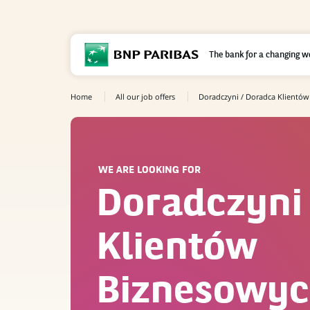
The bank for a changing w
Home
All our job offers
Doradczyni / Doradca Klientó
WE ARE LOOKING FOR
Doradczyni
Klientów
Biznesowy