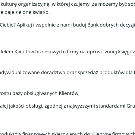
kulturę organizacyjną, w której czujemy, że możemy być so
 daje zielone światło.
a Ciebie? Aplikuj i wspólnie z nami buduj Bank dobrych decyzj
felem Klientów biznesowych (firmy na uproszczonej księgowo
ndywidualizowane doradztwo oraz sprzedaż produktów dla f
rostu bazy obsługiwanych Klientów;
łej jakości obsługi, zgodnej z najwyższymi standardami Gr
roduktów finansowych skierowanych do Klientów firmowych