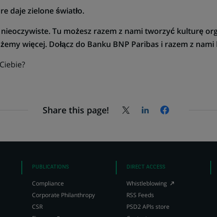
e daje zielone światło.
nieoczywiste. Tu możesz razem z nami tworzyć kulturę orga
emy więcej. Dołącz do Banku BNP Paribas i razem z nami 
 Ciebie?
Share this page!
Share
Share
Share
on
on
on
X
LinkedIn,
Facebook,
(Twitter),
opens
opens
opens
in
in
in
a
a
a
new
new
PUBLICATIONS
DIRECT ACCESS
new
tab
tab
(Opens
Compliance
Whistleblowing
tab
in
Corporate Philanthropy
RSS Feeds
a
CSR
PSD2 APIs store
new