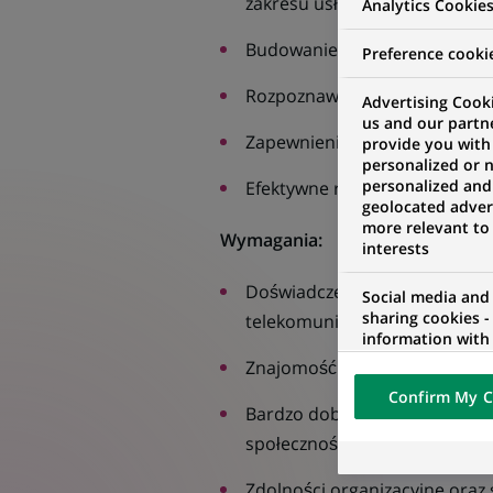
zakresu usług bankowości digi
Analytics Cookie
Budowanie długotrwałych rela
Preference cooki
Rozpoznawanie i realizowanie
Advertising Cooki
us and our partn
Zapewnienie Klientom doskona
provide you with
personalized or 
personalized and
Efektywne realizowanie celów
geolocated advert
more relevant to
Wymagania:
interests
Doświadczenie w pracy w obsz
Social media and
sharing cookies -
telekomunikacyjnych;
information with 
networks and pr
Znajomość procesów i narzędz
visualization on 
Confirm My C
of the content h
Bardzo dobra obsługa kanałów
external website.
społecznościowych i zaintere
Zdolności organizacyjne oraz 