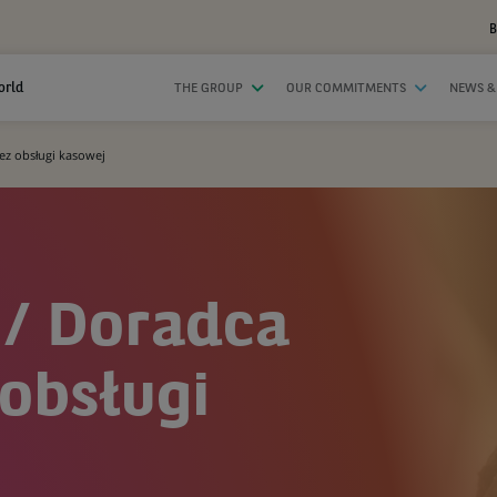
B
orld
THE GROUP
OUR COMMITMENTS
NEWS &
ez obsługi kasowej
 / Doradca
 obsługi