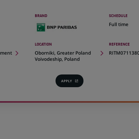
BRAND
SCHEDULE
Full time
LOCATION
REFERENCE
(Opens
pment
Oborniki, Greater Poland
RITM0711380
in
Voivodeship, Poland
a
new
tab)
APPLY
(OPENS
IN
A
NEW
TAB)