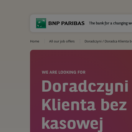
The bank for a changing w
Home
All our job offers
Doradczyni / Doradca Klienta b
WE ARE LOOKING FOR
Doradczyni
Klienta bez
kasowej