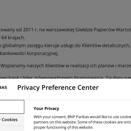
owany od 2011 r. na warszawskiej Giełdzie Papierów Wartoś
64 krajach.
 globalnym zasięgu kieruje usługi do Klientów detalicznyc
bankowości korporacyjnej.
: Wspieramy naszych Klientów w realizacji ich planów i marze
wy bank i lider zrównoważonego finansowania. Zaufany pa
możliwości.
Privacy Preference Center
Your Privacy
półpraca z Klientami Banku - bez obsługi kasowej;
With your consent, BNP Paribas would like to use cookie
y Cookies
partners on this website. Some of these cookies are stric
zesnych, zdalnych kanałów obsługi, kształtowanie świadomoś
proper functioning of this website.