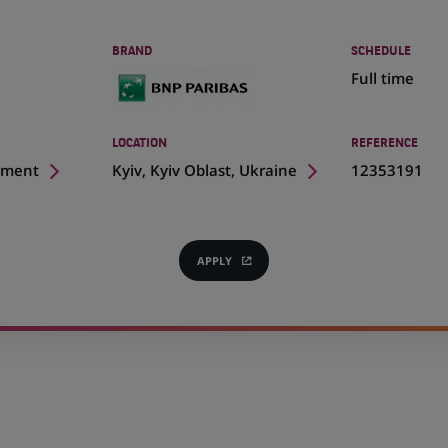
BRAND
SCHEDULE
Full time
LOCATION
REFERENCE
(Opens
pment
Kyiv, Kyiv Oblast, Ukraine
12353191
in
a
new
tab)
APPLY
(OPENS
IN
A
NEW
TAB)