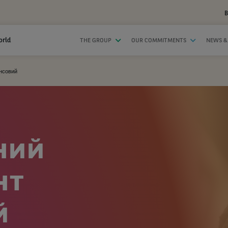
B
orld
THE GROUP
OUR COMMITMENTS
NEWS &
ансовий
ний
нт
й