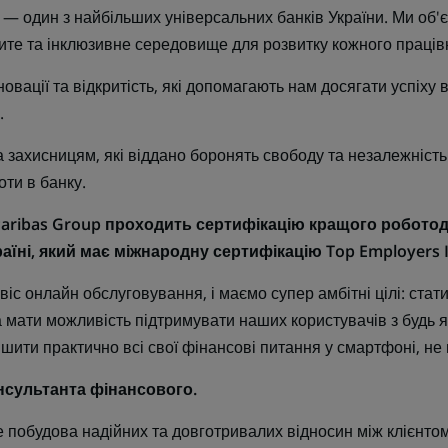
один з найбільших універсальних банків України. Ми об'є
рите та інклюзивне середовище для розвитку кожного праців
новації та відкритість, які допомагають нам досягати успіху 
.
захисницям, які віддано боронять свободу та незалежність
ти в банку.
aribas Group проходить сертифікацію кращого роботода
аїні, який має міжнародну сертифікацію Top Employers I
іс онлайн обслуговування, і маємо супер амбітні цілі: ста
 мати можливість підтримувати наших користувачів з будь я
шити практично всі свої фінансові питання у смартфоні, не
нсультанта фінансового.
 побудова надійних та довготривалих відносин між клієнто