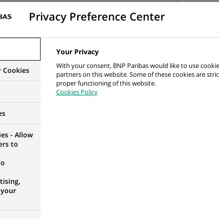
УКРСИББАНК. Це про розуміння свого клієнта, його звичок 
Privacy Preference Center
вас,
якщо ви маєте вищу освіту та досвід роботи 1+ рік фіна
позиції акаунт менеджера, менеджера з продажів.
Your Privacy
With your consent, BNP Paribas would like to use cookie
y Cookies
уде якісно супроводжувати Бадді — наставник, який розкаже в
partners on this website. Some of these cookies are stric
proper functioning of this website.
я та рости в рамках підрозділу та банку в цілому. На вас 
s
Cookies Policy
es
ікавої роботи ви отримаєте:
es - Allow
ers to
ням вимог чинного законодавства України
no
 плати
ising,
 your
ння та страхування життя