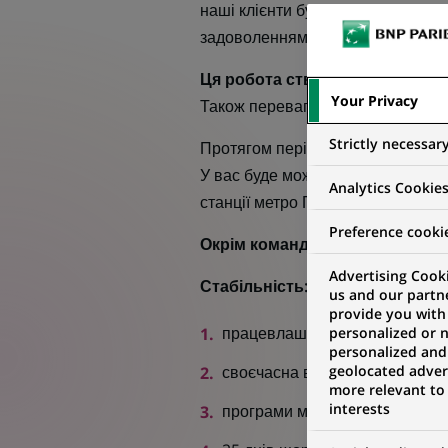
наші клієнти були амбасадорами 
задоволенням його потреб.
Ця робота створена саме для 
Your Privacy
Також перевагою буде досвід на 
Strictly necessar
Протягом періоду адаптації вас б
У вас буде можливість розвиватис
Analytics Cookie
станції метро Печерська.
Preference cooki
Окрім команди однодумців та ц
Advertising Cooki
Стабільність:
us and our partn
provide you with
працевлаштування з дотриман
personalized or 
personalized and
своєчасна виплата заробітної
geolocated advert
more relevant to
interests
програми медичного страхува