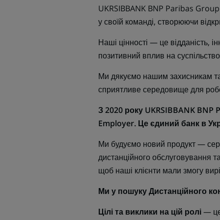
UKRSIBBANK BNP Paribas Group — 
у своїй команді, створюючи відк
Наші цінності — це відданість, ін
позитивний вплив на суспільство
Ми дякуємо нашим захисникам та 
сприятливе середовище для робо
З 2020 року UKRSIBBANK BNP P
Employer. Це єдиний банк в Укр
Ми будуємо новий продукт — серв
дистанційного обслуговування та
щоб наші клієнти мали змогу вирі
Ми у пошуку Дистанційного ко
Цілі та виклики на цій ролі
— це