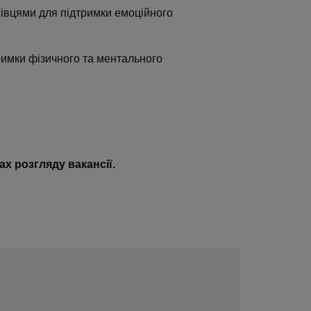
хівцями для підтримки емоційного
римки фізичного та ментального
х розгляду вакансії.