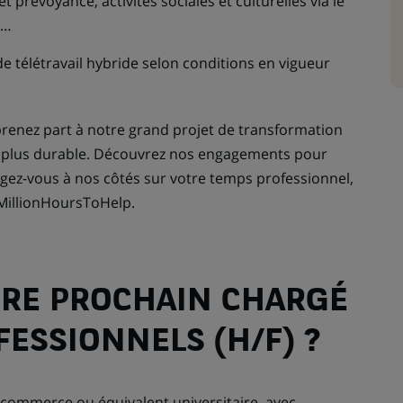
 prévoyance, activités sociales et culturelles via le
, …
 de télétravail hybride selon conditions en vigueur
renez part à notre grand projet de transformation
e plus durable. Découvrez nos engagements pour
gagez-vous à nos côtés sur votre temps professionnel,
MillionHoursToHelp.
TRE PROCHAIN CHARGÉ
FESSIONNELS (H/F) ?
 commerce ou équivalent universitaire, avec