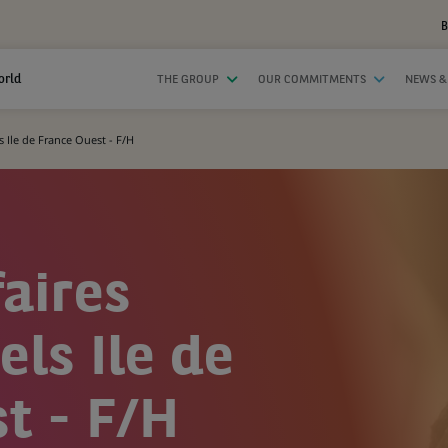
B
orld
THE GROUP
OUR COMMITMENTS
NEWS &
s Ile de France Ouest - F/H
faires
els Ile de
t - F/H