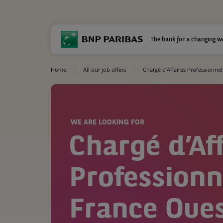
The bank for a changing w
Home
All our job offers
Chargé d’Affaires Professionnel
WE ARE LOOKING FOR
Chargé d’Af
Professionn
France Oues