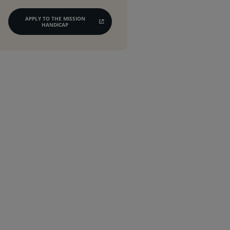
APPLY TO THE MISSION
(OPENS
HANDICAP
IN
A
NEW
TAB)