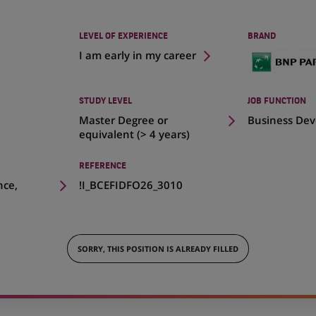
LEVEL OF EXPERIENCE
BRAND
I am early in my career
STUDY LEVEL
JOB FUNCTION
Master Degree or
Business De
equivalent (> 4 years)
REFERENCE
nce,
!I_BCEFIDFO26_3010
SORRY, THIS POSITION IS ALREADY FILLED