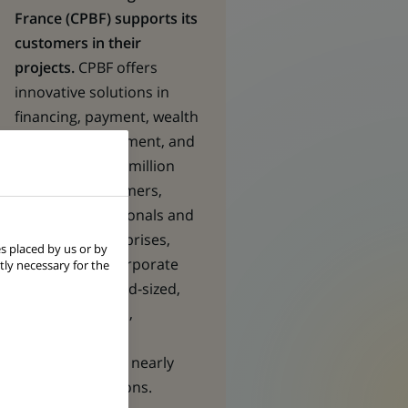
France (CPBF) supports its
customers in their
projects.
CPBF offers
innovative solutions in
financing, payment, wealth
& asset management, and
insurance to 7,2 million
individual customers,
490,000 professionals and
very small enterprises,
s placed by us or by
nearly 94,000 corporate
tly necessary for the
clients (SMEs, mid‑sized,
large corporates,
foundations and
institutions) and nearly
54,000 associations.