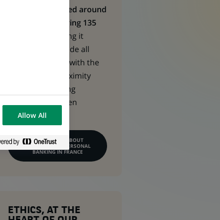
CPBF is structured around
10 regions covering 135
territories,
making it
possible to provide all
customer bases with the
right level of proximity
whilst maintaining
synergies between
business line.
Allow All
LEARN MORE ABOUT
COMMERCIAL & PERSONAL
BANKING IN FRANCE
ETHICS, AT THE