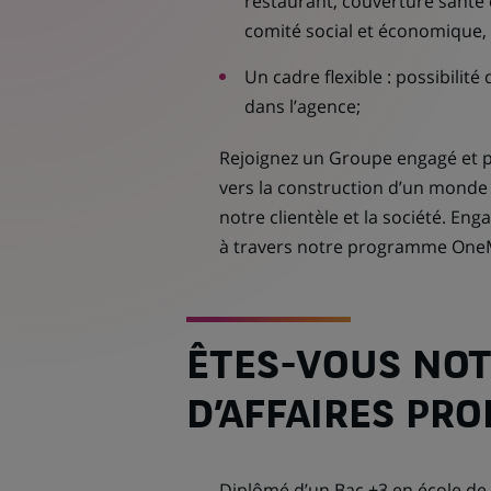
restaurant, couverture santé et
comité social et économique
Un cadre flexible : possibilité
dans l’agence;
Rejoignez un Groupe engagé et p
vers la construction d’un mond
notre clientèle et la société. En
à travers notre programme One
ÊTES-VOUS NO
D’AFFAIRES PRO
Diplômé d’un Bac +3 en école de