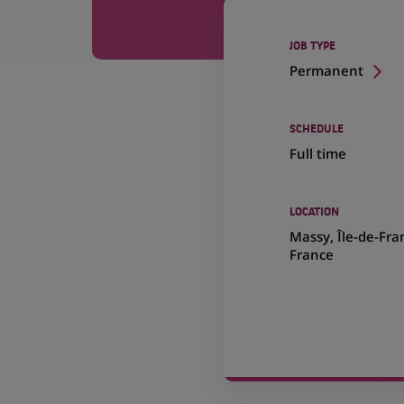
JOB TYPE
Permanent
SCHEDULE
Full time
LOCATION
(Opens
Massy, Île-de-Fra
in
France
a
new
tab)