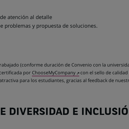
 de atención al detalle
 de problemas y propuesta de soluciones.
trabajado (conforme duración de Convenio con la universida
(Opens
certificada por
ChooseMyCompany
con el sello de calidad
in
tractiva para los estudiantes, gracias al feedback de nuest
a
new
tab)
 DIVERSIDAD E INCLUSI