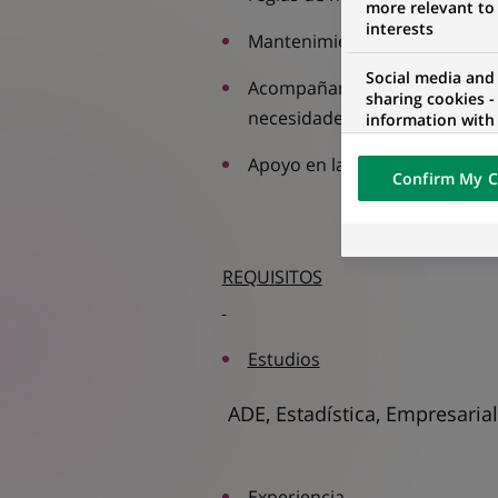
more relevant to
interests
Mantenimiento de la documen
Social media and
Acompañamiento al equipo en s
sharing cookies -
necesidades, roadmaps y est
information with 
networks and pr
visualization on 
Apoyo en la preparación del p
Confirm My C
of the content h
external website.
REQUISITOS
Estudios
ADE, Estadística, Empresarial
Experiencia