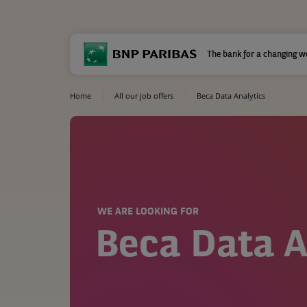
The bank for a changing w
Home
All our job offers
Beca Data Analytics
WE ARE LOOKING FOR
Beca Data A