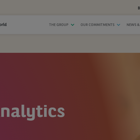
B
orld
THE GROUP
OUR COMMITMENTS
NEWS &
nalytics