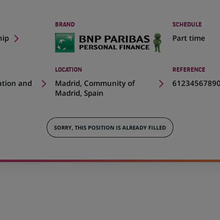
BRAND
SCHEDULE
hip
Part time
LOCATION
REFERENCE
(Opens
ation and
Madrid, Community of
6123456789
in
Madrid, Spain
a
new
tab)
SORRY, THIS POSITION IS ALREADY FILLED