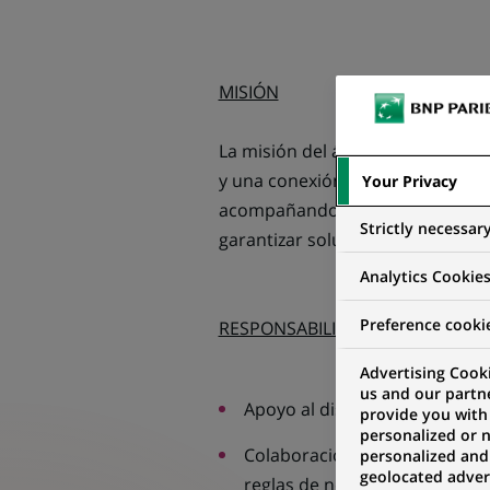
MISIÓN
La misión del área es la de acele
y una conexión directa con las 
Your Privacy
acompañando a las áreas analíti
Strictly necessar
garantizar soluciones eficientes,
Analytics Cookie
Preference cooki
RESPONSABILIDADES
Advertising Cooki
us and our partn
Apoyo al diseño, construcció
provide you with
personalized or 
Colaboración en la elaboració
personalized and
geolocated advert
reglas de negocio y linaje.