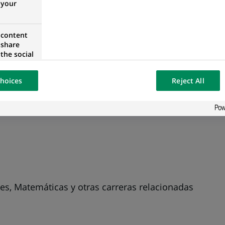
 your
tación actualizada como condición de paso a PRO
 content
u colaboración con negocio, equipos analíticos y Central (
 share
ándares
the social
opose the
our website
ortfolio de informes
hoices
Reject All
osted on a
es, Matemáticas y otras carreras relacionadas