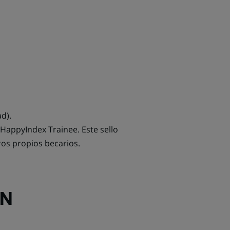
d).
 HappyIndex Trainee. Este sello
ros propios becarios.
ÓN