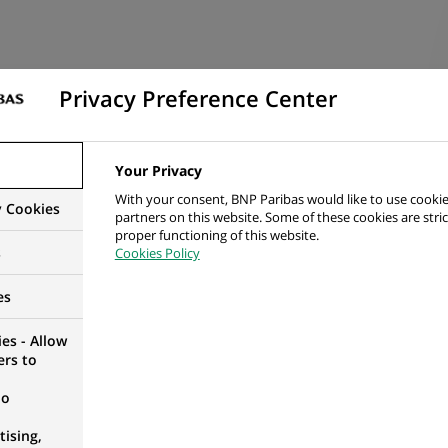
Privacy Preference Center
rar la toma de decisiones estratégicas mediante analítica a
necesidades del negocio. Diseñando y automatizando report
Your Privacy
cas en la generación de valor, y actuando como puente entr
With your consent, BNP Paribas would like to use cookie
y Cookies
 trazables y alineadas con los objetivos corporativos.
partners on this website. Some of these cookies are stric
proper functioning of this website.
s
Cookies Policy
es
es - Allow
ers to
n y mantenimiento de reporting y dashboards (Tableau)
no
n de la documentación y estandarización del diccionario de 
ising,