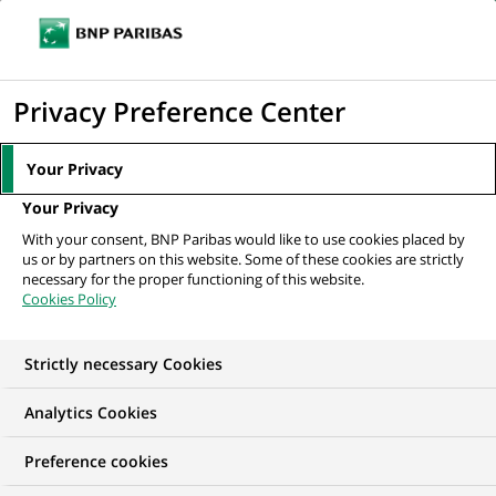
Ouvr
Cliquer
le
pour
men
de
Accueil
Nos offres d'emploi
Application Production Support Specialist
afficher
Privacy Preference Center
navi
le
moteur
Your Privacy
de
Your Privacy
recherche
With your consent, BNP Paribas would like to use cookies placed by
us or by partners on this website. Some of these cookies are strictly
necessary for the proper functioning of this website.
Cookies Policy
Strictly necessary Cookies
Analytics Cookies
Preference cookies