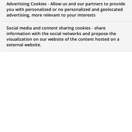
Advertising Cookies - Allow us and our partners to provide
NOUS RECHERCHONS UN
you with personalized or no personalized and geolocated
Application Production
advertising, more relevant to your interests
Support Specialist
Social media and content sharing cookies - share
information with the social networks and propose the
visualization on our website of the content hosted on a
external website.
CONTRAT
MARQUE
CDI (
Permanent
)
HORAIRES
MÉTIER
Temps plein
Informatique
Transformation
numérique & data
LOCALISATION
RÉFÉRENCE
(Ce
Montréal, Québec,
111114839113218
lien
Canada