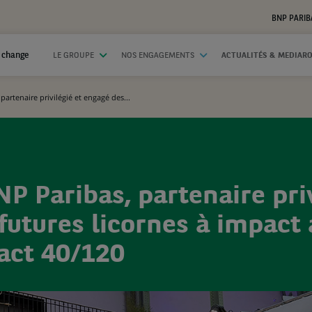
BNP PARIB
 change
LE GROUPE
NOS ENGAGEMENTS
ACTUALITÉS & MEDIAR
partenaire privilégié et engagé des...
P Paribas, partenaire priv
futures licornes à impact
pact 40/120