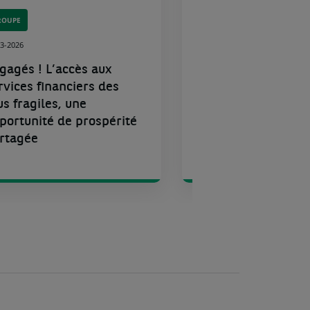
ROUPE
GROUPE
03-2026
29-04-2026
gagés ! L’accès aux
Engagés ! Quel es
rvices financiers des
l’impact environ
us fragiles, une
direct de BNP Par
portunité de prospérité
rtagée