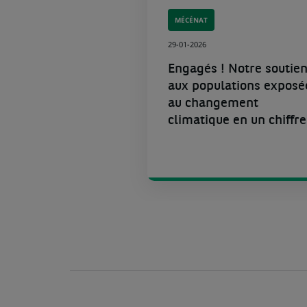
MÉCÉNAT
29-01-2026
v
Engagés ! Notre soutie
l
aux populations exposé
au changement
climatique en un chiffre
l
t
)