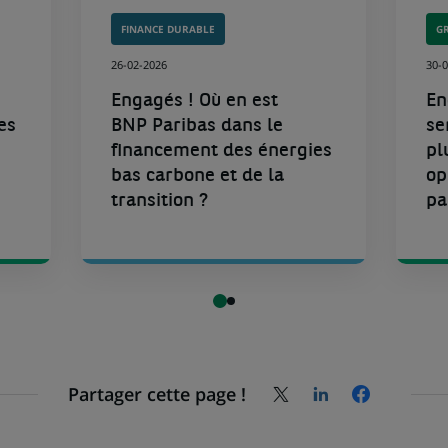
o
FINANCE DURABLE
G
u
26-02-2026
30-
e
n
Engagés ! Où en est
En
es
BNP Paribas dans le
se
o
financement des énergies
pl
n
bas carbone et de la
op
g
transition ?
pa
e
Partager cette page !
Partagez
Partagez
Partagez
la
la
la
page
page
page