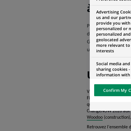
à impact
Advertising Cooki
us and our partn
provide you with
Pour la troisième a
personalized or 
d’avenir. Avec un t
personalized and
geolocated advert
Groupe démontre ai
more relevant to
une économie plus 
interests
Social media and
sharing cookies -
Un acco
information with 
networks and pr
visualization on 
Confirm My C
of the content h
Via son programme
Ac
external website.
Finances, de la Banque
qu’
Electra
,
Greenly
,
Le
ChangeNOW 2026 aux 
Woodoo
(construction),
Retrouvez l’ensemble d