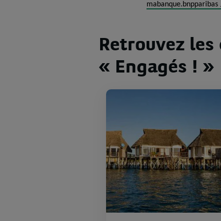
(
mabanque.bnpparibas
l
Retrouvez les 
i
« Engagés ! »
s
'
v
r
s