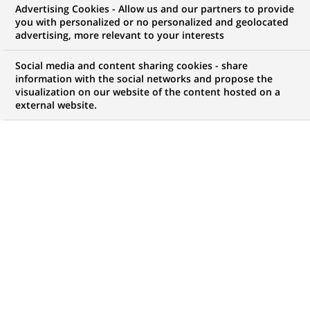
Advertising Cookies - Allow us and our partners to provide
you with personalized or no personalized and geolocated
advertising, more relevant to your interests
Social media and content sharing cookies - share
information with the social networks and propose the
visualization on our website of the content hosted on a
external website.
PUBLIÉ LE 16-10-2023
S
econd épisode de notre série "Ensemble pour
innover" : entretien avec Jules Veyrat, co-
fondateur de Stoïk et Audrey Bonneau, en charge
du partenariat BNP Paribas, qui racontent l’histoire de
cette jeune pousse créée en 2021. Leur idée : proposer
une assurance « cyber » aux PME et aux ETI après
l’évaluation digitalisée de leurs risques cyber. Une
offre qui a résonné au sein du groupe BNP Paribas car
elle répond aux préoccupations actuelles de ses clients