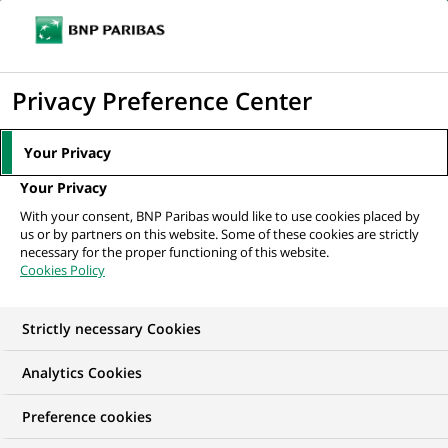
Ouvr
Cliquer
le
pour
men
de
Accueil
Actualités
Innovation & technologie
#2 Stoïk X BNP Paribas,
afficher
Privacy Preference Center
navi
ou comment aider les PME à lutter contre...
le
moteur
Your Privacy
de
INNOVATION & TECHNOLOGIE
Your Privacy
recherche
With your consent, BNP Paribas would like to use cookies placed by
us or by partners on this website. Some of these cookies are strictly
#2 Stoïk X BNP Paribas,
necessary for the proper functioning of this website.
Cookies Policy
ou comment aider les
PME à lutter contre la
Strictly necessary Cookies
cybercriminalité ?
Analytics Cookies
Preference cookies