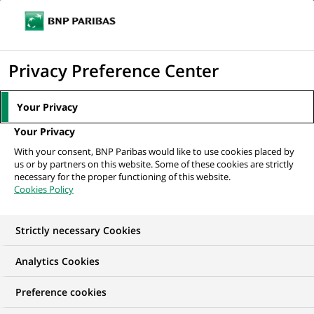
Ouvr
Cliquer
le
pour
men
de
Accueil
Actualités
Communiqué de presse
afficher
Privacy Preference Center
navi
le
ACTUALITÉS
moteur
Your Privacy
Communiqué de presse
de
Your Privacy
recherche
Suivez les publications de nos communiqués de presse et
With your consent, BNP Paribas would like to use cookies placed by
restez informé de l’actualité, des événements, des
us or by partners on this website. Some of these cookies are strictly
nominations, des nouvelles solutions de services ou
necessary for the proper functioning of this website.
Cookies Policy
produits… du groupe BNP Paribas.
Strictly necessary Cookies
3 041
3 041
résultats dans la catégorie
résultats
Communiqué de presse
dans
Analytics Cookies
la
catégorie
Preference cookies
Communiqué
de