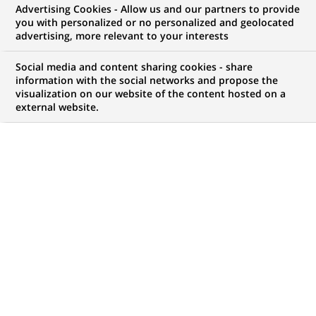
COMMUNIQUÉ DE PRESSE
Advertising Cookies - Allow us and our partners to provide
presse
you with personalized or no personalized and geolocated
03-06-2010
advertising, more relevant to your interests
BNP Paribas s'implique dans la
Social media and content sharing cookies - share
lutte contre le changement
information with the social networks and propose the
climatique
visualization on our website of the content hosted on a
external website.
COMMUNIQUÉ DE PRESSE
31-05-2010
Cetelem poursuit la saga
publicitaire « Il ne suffit pas de
ressembler à Cetelem pour faire
du...