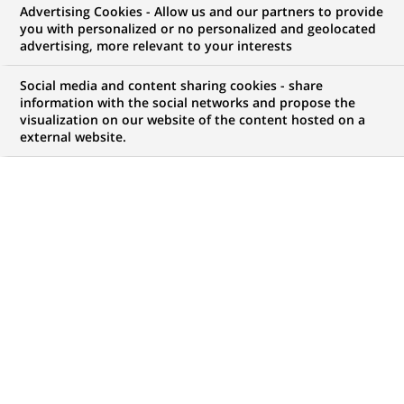
Advertising Cookies - Allow us and our partners to provide
you with personalized or no personalized and geolocated
Mon espace candidat
advertising, more relevant to your interests
Suivre l'avancement de ma candidature,
Social media and content sharing cookies - share
(Ce
transmettre des documents...
information with the social networks and propose the
lien
visualization on our website of the content hosted on a
s'ouvre
external website.
ACCÉDER À MON ESPACE
dans
un
nouvel
onglet)
796
796
OFFRES DANS
28
ZONES
offres
GÉOGRAPHIQUES
dans
28
zones
OFFRES EN FRANÇAIS UNIQUEMENT
géographiques