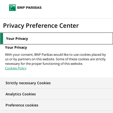
Ouvr
Cliquer
le
pour
men
de
Accueil
Nos offres d'emploi
afficher
Privacy Preference Center
navi
le
moteur
Your Privacy
de
Your Privacy
recherche
With your consent, BNP Paribas would like to use cookies placed by
us or by partners on this website. Some of these cookies are strictly
necessary for the proper functioning of this website.
Cookies Policy
Strictly necessary Cookies
NOS OFFRES D'EMPLOI EN
Analytics Cookies
Informatique
Preference cookies