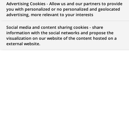
Advertising Cookies - Allow us and our partners to provide
you with personalized or no personalized and geolocated
Mon espace candidat
advertising, more relevant to your interests
Suivre l'avancement de ma candidature,
Social media and content sharing cookies - share
(Ce
transmettre des documents...
information with the social networks and propose the
lien
visualization on our website of the content hosted on a
s'ouvre
external website.
ACCÉDER À MON ESPACE
dans
un
nouvel
onglet)
820
820
OFFRES DANS
28
ZONES
offres
GÉOGRAPHIQUES
dans
28
zones
OFFRES EN FRANÇAIS UNIQUEMENT
géographiques