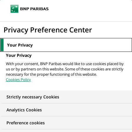
Ouvr
Cliquer
le
pour
men
de
Accueil
Nos offres d'emploi
afficher
Privacy Preference Center
navi
le
moteur
Your Privacy
de
Your Privacy
recherche
With your consent, BNP Paribas would like to use cookies placed by
us or by partners on this website. Some of these cookies are strictly
necessary for the proper functioning of this website.
Cookies Policy
Strictly necessary Cookies
NOS OFFRES D'EMPLOI EN
Analytics Cookies
Informatique
Preference cookies