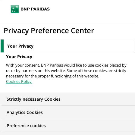
Ouvr
Cliquer
le
pour
men
de
Accueil
Actualités
Finance durable
Investir son épargne de façon
afficher
Privacy Preference Center
navi
responsable : comment ça marche ?
le
moteur
Your Privacy
de
FINANCE DURABLE
Your Privacy
recherche
With your consent, BNP Paribas would like to use cookies placed by
us or by partners on this website. Some of these cookies are strictly
Investir son épargne de
necessary for the proper functioning of this website.
Cookies Policy
façon responsable :
comment ça marche ?
Strictly necessary Cookies
Analytics Cookies
Preference cookies