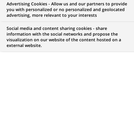
Advertising Cookies - Allow us and our partners to provide
you with personalized or no personalized and geolocated
advertising, more relevant to your interests
Social media and content sharing cookies - share
information with the social networks and propose the
visualization on our website of the content hosted on a
PUBLIÉ LE 12-07-2021
external website.
L
es produits d’investissement responsable
intéressent aujourd’hui un public de plus en plus
large : particuliers, entreprises, États, Institutions,
ONG… Pour autant, s’ils sont désireux que leur
épargne ait un impact positif sur la société et
l’environnement, les épargnants n’en comprennent
pas toujours les mécanismes et peinent encore à
passer à l’action. Bonne nouvelle, les choses vont
changer ! Une toute récente réglementation
européenne, baptisée SFDR, impose aux acteurs