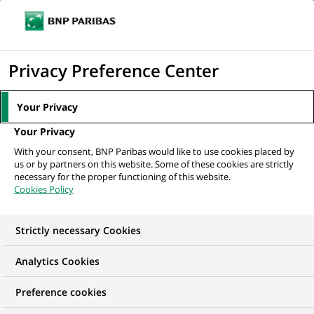
Ouvr
Cliquer
le
pour
men
de
Accueil
Actualités
Groupe
BNP Paribas met ses clients commerçants
afficher
Privacy Preference Center
navi
à l’affiche
le
moteur
Your Privacy
de
GROUPE
Your Privacy
recherche
With your consent, BNP Paribas would like to use cookies placed by
us or by partners on this website. Some of these cookies are strictly
BNP Paribas met ses
necessary for the proper functioning of this website.
Cookies Policy
clients commerçants à
l’affiche
Strictly necessary Cookies
Analytics Cookies
Preference cookies