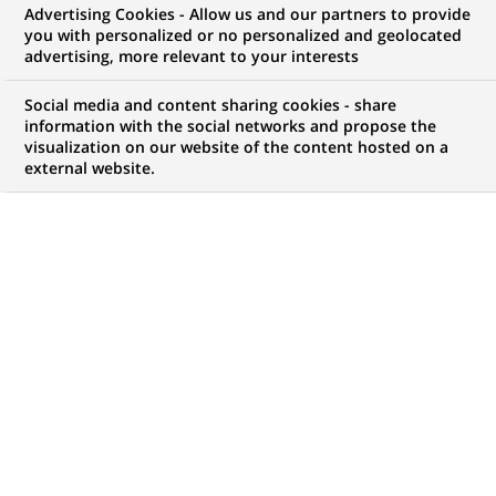
Advertising Cookies - Allow us and our partners to provide
you with personalized or no personalized and geolocated
advertising, more relevant to your interests
Social media and content sharing cookies - share
information with the social networks and propose the
visualization on our website of the content hosted on a
PUBLIÉ LE 14-04-2021
external website.
L
a pandémie et les restrictions sanitaires sont
venues nous rappeler combien les services et
commerces de proximité font partie intégrante
de nos vies. Au-delà du dispositif financier de soutien
mis en place depuis le début de la crise, BNP Paribas a
décidé de donner un coup de pouce en terme de
visibilité à près de 250 commençants de proximité, en
les affichant dans les agences et pour certains… sur les
devantures des cinémas.