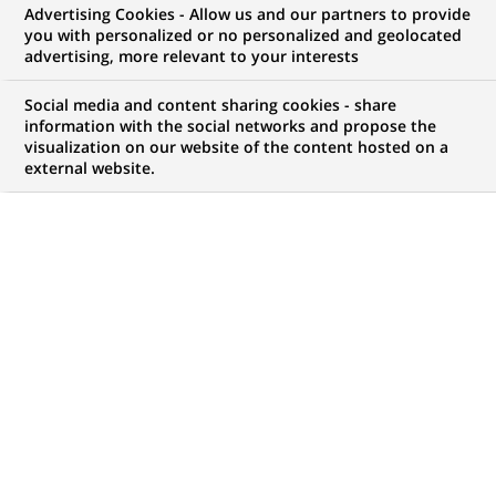
Advertising Cookies - Allow us and our partners to provide
you with personalized or no personalized and geolocated
advertising, more relevant to your interests
Social media and content sharing cookies - share
information with the social networks and propose the
visualization on our website of the content hosted on a
PUBLIÉ LE 16-03-2022
external website.
U
ne entreprise sur trois dans le monde est
détenue par une femme (en 2020).
L’entrepreneuriat féminin est promis à un bel
avenir : 80% des femmes de la génération Y sont
tentées par l’aventure. BNP Paribas a la volonté de les
servir au mieux, en fonction des territoires sur
lesquels le Groupe opère. Tour d’horizon des
dispositifs qui leurs sont dédiés.
Près d’un million d’entreprises ont été créées en