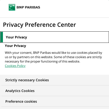
Ouvr
Cliquer
le
pour
men
de
Accueil
Actualités
Business
BNP Paribas à l’écoute des femmes
afficher
Privacy Preference Center
navi
entrepreneures
le
moteur
Your Privacy
de
BUSINESS
Your Privacy
recherche
With your consent, BNP Paribas would like to use cookies placed by
us or by partners on this website. Some of these cookies are strictly
BNP Paribas à l’écoute
necessary for the proper functioning of this website.
Cookies Policy
des femmes
entrepreneures
Strictly necessary Cookies
Analytics Cookies
Preference cookies