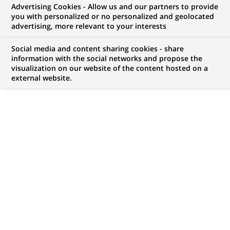
Fondation BNP Paribas
dans
Advertising Cookies - Allow us and our partners to provide
la
you with personalized or no personalized and geolocated
catégorie
advertising, more relevant to your interests
Fondation
BNP
Social media and content sharing cookies - share
Paribas
information with the social networks and propose the
visualization on our website of the content hosted on a
external website.
FONDATION BNP PARIBAS
11-12-2025
La Fondation BNP Paribas dévoile les 11
lauréats de son appel à projets « Climate