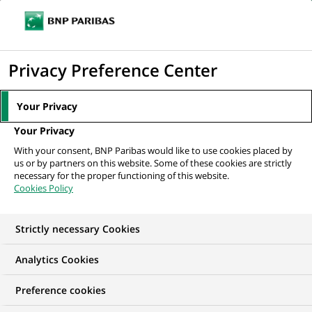
Ouvr
Cliquer
le
pour
men
de
Accueil
Mediaroom
Communiqués de presse
afficher
Privacy Preference Center
navi
le
MEDIAROOM
moteur
Your Privacy
Communiqués de
de
Your Privacy
recherche
presse
With your consent, BNP Paribas would like to use cookies placed by
us or by partners on this website. Some of these cookies are strictly
necessary for the proper functioning of this website.
Retrouvez dans cet espace tous les communiqués de
Cookies Policy
presse de BNP Paribas
Strictly necessary Cookies
COMMUNIQUÉS DE PRESSE
LES ESSENTIELS
PORTE-PAR
Analytics Cookies
9
Preference cookies
9
résultats dans la catégorie
résultats