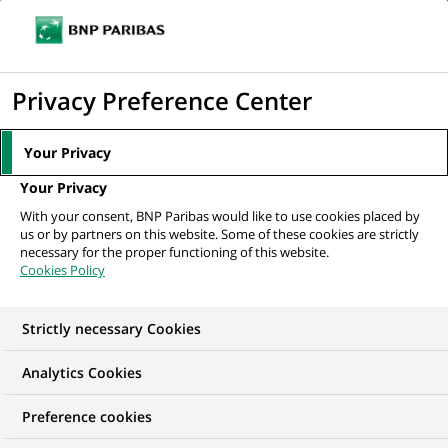
Ouvr
Cliquer
le
pour
men
de
Accueil
Mediaroom
Communiqués de presse
La Fondation BNP
afficher
Privacy Preference Center
navi
Paribas lance un nouvel appel à projets «...
le
moteur
MEDIAROOM
Your Privacy
de
Communiqués de
Your Privacy
recherche
With your consent, BNP Paribas would like to use cookies placed by
presse
us or by partners on this website. Some of these cookies are strictly
necessary for the proper functioning of this website.
Cookies Policy
Retrouvez dans cet espace tous les communiqués de
presse de BNP Paribas
Strictly necessary Cookies
ACCUEIL
COMMUNIQUÉS DE PRESSE
LES ESSENTIELS
Analytics Cookies
Preference cookies