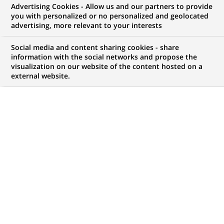
Advertising Cookies - Allow us and our partners to provide
COMMUNIQUÉ DE PRESSE
MÉCÉNAT
you with personalized or no personalized and geolocated
advertising, more relevant to your interests
La Fondation BNP Paribas lance
Social media and content sharing cookies - share
un nouvel appel à projets «
information with the social networks and propose the
visualization on our website of the content hosted on a
Climate & Biodiversity Initiative
external website.
» dédié à l’océan et aux
écosystèmes côtiers