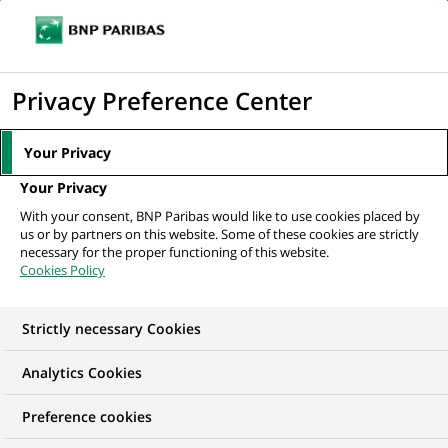
Ouvr
Cliquer
le
pour
men
de
Accueil
Nos offres d'emploi
Старший персональний консультант...
afficher
Privacy Preference Center
navi
le
moteur
Your Privacy
de
Your Privacy
recherche
With your consent, BNP Paribas would like to use cookies placed by
us or by partners on this website. Some of these cookies are strictly
necessary for the proper functioning of this website.
Cookies Policy
Strictly necessary Cookies
Analytics Cookies
Preference cookies