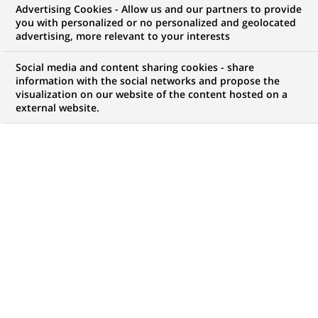
Advertising Cookies - Allow us and our partners to provide
NOUS RECHERCHONS UN
you with personalized or no personalized and geolocated
Старший
advertising, more relevant to your interests
персональний
Social media and content sharing cookies - share
information with the social networks and propose the
visualization on our website of the content hosted on a
консультант
external website.
фінансовий з
середнього та малого
бізнесу
CONTRAT
MARQUE
CDI (
Permanent
)
HORAIRES
MÉTIER