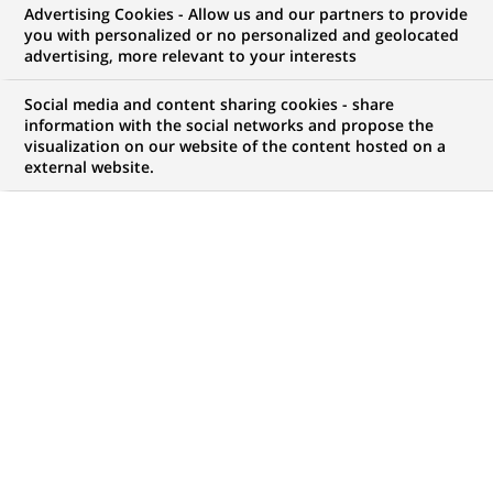
Advertising Cookies - Allow us and our partners to provide
NOUS RECHERCHONS UN
you with personalized or no personalized and geolocated
Старший
advertising, more relevant to your interests
персональний
Social media and content sharing cookies - share
information with the social networks and propose the
visualization on our website of the content hosted on a
консультант
external website.
фінансовий з
середнього та малого
бізнесу
CONTRAT
MARQUE
CDI (
Permanent
)
HORAIRES
MÉTIER