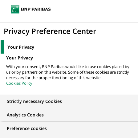
Ouvr
Cliquer
le
pour
men
de
Accueil
Nos offres d'emploi
Старший персональний консультант...
afficher
Privacy Preference Center
navi
le
moteur
Your Privacy
de
Your Privacy
recherche
With your consent, BNP Paribas would like to use cookies placed by
us or by partners on this website. Some of these cookies are strictly
necessary for the proper functioning of this website.
Cookies Policy
Strictly necessary Cookies
Analytics Cookies
Preference cookies