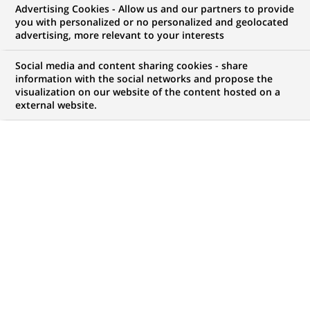
Advertising Cookies - Allow us and our partners to provide
you with personalized or no personalized and geolocated
NOUS RECHERCHONS UN
advertising, more relevant to your interests
STAGE - Commercieel
Social media and content sharing cookies - share
Talent voor het kantoor
information with the social networks and propose the
visualization on our website of the content hosted on a
external website.
Sint-Niklaas
CONTRAT
NIVEAU D'EXPÉRIENCE
Stage (
Trainee /
Je fais des études
Internship
)
MARQUE
HORAIRES
Temps plein
MÉTIER
LOCALISATION