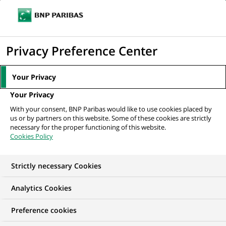
Ouvr
Cliquer
le
pour
men
de
Accueil
Nos offres d'emploi
STAGE - Commercieel Talent voor het
afficher
Privacy Preference Center
navi
kantoor Sint-Niklaas
le
moteur
Your Privacy
de
Your Privacy
recherche
With your consent, BNP Paribas would like to use cookies placed by
us or by partners on this website. Some of these cookies are strictly
necessary for the proper functioning of this website.
Cookies Policy
Strictly necessary Cookies
Analytics Cookies
Preference cookies