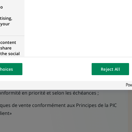
et contribuer à l’application du plan d’action
no
ising,
e des Risques de conformité : (Sanctions & Embargos,
 your
, LCB/CFT) lors de l’EER, de la recertification et des
 content
 share
 à l’ensemble des requêtes de la LM et de la Direction
the social
opose the
ts conformité (suspens Shine, consignations…) ;
our website
hoices
Reject All
osted on a
ance constante à l’égard des transactions des clients de
ormément aux procédures en vigueur ;
conformité en priorité et selon les échéances ;
tiques de vente conformément aux Principes de la PIC
lient»