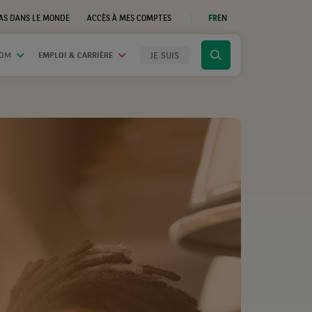
AS DANS LE MONDE
ACCÈS À MES COMPTES
FR
EN
(CE
LIEN
S'OUVRE
DANS
JE SUIS
OOM
EMPLOI & CARRIÈRE
Cliquer
UN
NOUVEL
pour
ONGLET)
afficher
le
moteur
de
recherche