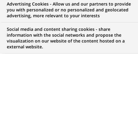
Advertising Cookies - Allow us and our partners to provide
NOUS RECHERCHONS UN
you with personalized or no personalized and geolocated
Large Corporate
advertising, more relevant to your interests
Companies Manager
Social media and content sharing cookies - share
information with the social networks and propose the
visualization on our website of the content hosted on a
external website.
CONTRAT
NIVEAU D'EXPÉRIENCE
CDI (
Permanent
)
Je suis expérimenté
MARQUE
HORAIRES
Temps plein
MÉTIER
LOCALISATION
(Ce
Gestion de la Relation
Istanbul, Istanbul,
lien
Client
Turquie
s'ouvre
dans
RÉFÉRENCE