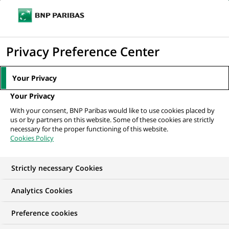
Ouvr
Cliquer
le
pour
men
de
Accueil
Nos offres d'emploi
Large Corporate Companies Manager
afficher
Privacy Preference Center
navi
le
moteur
Your Privacy
de
Your Privacy
recherche
With your consent, BNP Paribas would like to use cookies placed by
us or by partners on this website. Some of these cookies are strictly
necessary for the proper functioning of this website.
Cookies Policy
Strictly necessary Cookies
Analytics Cookies
Preference cookies