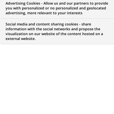
Advertising Cookies - Allow us and our partners to provide
NOUS RECHERCHONS UN
you with personalized or no personalized and geolocated
EXPERT VALORISATION
advertising, more relevant to your interests
IMMOBILIÈRE
Social media and content sharing cookies - share
information with the social networks and propose the
visualization on our website of the content hosted on a
external website.
CONTRAT
MARQUE
CDI (
Permanent
)
HORAIRES
NIVEAU D'ÉTUDES
Temps plein
Niveau Bac+4/5
MÉTIER
LOCALISATION
(Ce
Risque
Casablanca,
lien
Casablanca-Settat,
s'ouvre
Maroc
dans