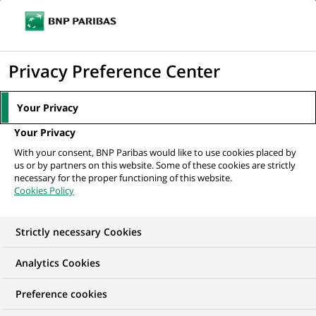
Ouvr
Cliquer
le
pour
men
de
Accueil
Nos offres d'emploi
EXPERT VALORISATION IMMOBILIÈRE
afficher
Privacy Preference Center
navi
le
moteur
Your Privacy
de
Your Privacy
recherche
With your consent, BNP Paribas would like to use cookies placed by
us or by partners on this website. Some of these cookies are strictly
necessary for the proper functioning of this website.
Cookies Policy
Strictly necessary Cookies
Analytics Cookies
Preference cookies