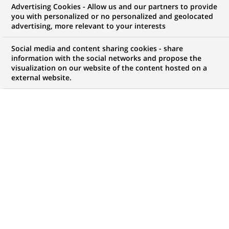
Advertising Cookies - Allow us and our partners to provide
NOUS RECHERCHONS UN
you with personalized or no personalized and geolocated
Data Scientist
advertising, more relevant to your interests
Social media and content sharing cookies - share
information with the social networks and propose the
visualization on our website of the content hosted on a
CONTRAT
MARQUE
external website.
CDI (
Permanent
)
HORAIRES
NIVEAU D'ÉTUDES
Temps plein
Niveau Bac+4/5
MÉTIER
LOCALISATION
(Ce
Informatique
Alcobendas,
lien
Transformation
Communauté de
s'ouvre
numérique & data
Madrid, Espagne
dans
un
RÉFÉRENCE
nouvel
1111111111112967