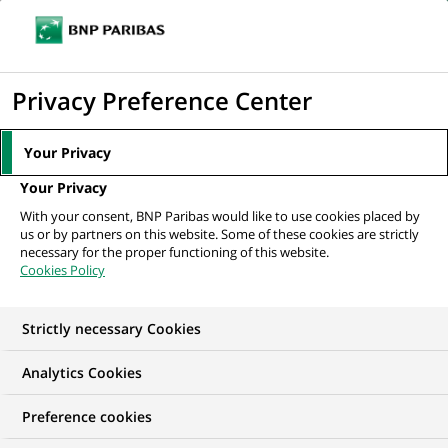
Ouvr
Cliquer
le
pour
men
de
Accueil
Nos offres d'emploi
Data Scientist
afficher
Privacy Preference Center
navi
le
moteur
Your Privacy
de
Your Privacy
recherche
With your consent, BNP Paribas would like to use cookies placed by
us or by partners on this website. Some of these cookies are strictly
necessary for the proper functioning of this website.
Cookies Policy
Strictly necessary Cookies
Analytics Cookies
Preference cookies