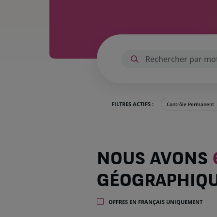
FILTRES ACTIFS :
Contrôle Permanent
Nous
NOUS AVONS
avons
65
GÉOGRAPHIQ
offres
dans
16
OFFRES EN FRANÇAIS UNIQUEMENT
zones