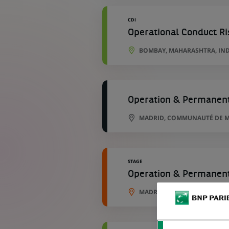
CDI
Operational Conduct Ri
BOMBAY, MAHARASHTRA, IN
Operation & Permanent
MADRID, COMMUNAUTÉ DE M
STAGE
Operation & Permanent
MADRID, COMMUNAUTÉ DE M