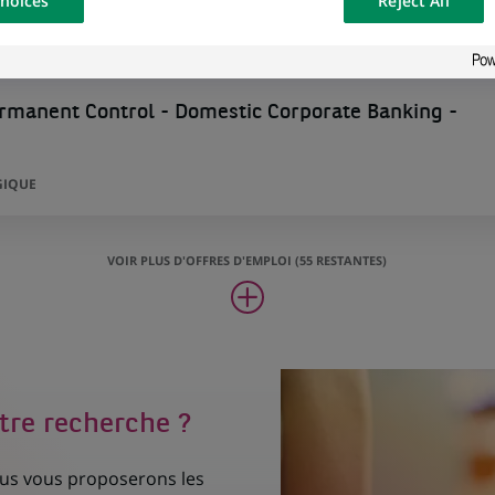
hoices
Reject All
osted on a
rmanent Control - Domestic Corporate Banking -
GIQUE
VOIR PLUS D'OFFRES D'EMPLOI (55 RESTANTES)
tre recherche ?
nous vous proposerons les