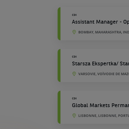
géographiques
CDI
Assistant Manager - O
BOMBAY, MAHARASHTRA, IN
CDI
Starsza Ekspertka/ Sta
VARSOVIE, VOÏVODIE DE MA
CDI
Global Markets Perman
LISBONNE, LISBONNE, PORT