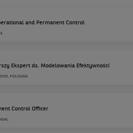
perational and Permanent Control
DE
rszy Ekspert ds. Modelowania Efektywności
ZOVIE, POLOGNE
ent Control Officer
UGAL