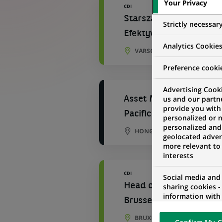
Your Privacy
CDI
Starsza Ekspertka/ Sta
Strictly necessar
Efektywnościowych
Analytics Cookie
VARSOVIE, VOÏVODIE DE MA
Preference cooki
Advertising Cooki
us and our partn
Asset Management - Fin
provide you with
Pacific (1 year contract
personalized or 
personalized and
HONG KONG, HONG KONG
geolocated advert
more relevant to
interests
CDI
Social media and
Head of Operational Pe
sharing cookies -
information with 
Brussels
networks and pr
visualization on 
BRUXELLES, BRUXELLES, BEL