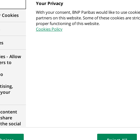
Your Privacy
rszy Ekspert ds. Modelowania Rozwiązań i Analiz
With your consent, BNP Paribas would like to use cookie
y Cookies
partners on this website. Some of these cookies are stric
proper functioning of this website.
s
Cookies Policy
ZOVIE, POLOGNE
es
es - Allow
ers to
ance - Assistant Finance Permanent Controller, Asi
)
no
ising,
 your
 content
rmanent Control - Domestic Corporate Banking -
 share
the social
opose the
our website
GIQUE