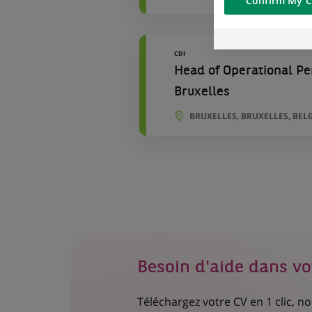
Confirm My C
of the content h
external website.
CDI
Head of Operational Pe
Bruxelles
BRUXELLES, BRUXELLES, BEL
Besoin d'aide dans vo
Téléchargez votre CV en 1 clic, 