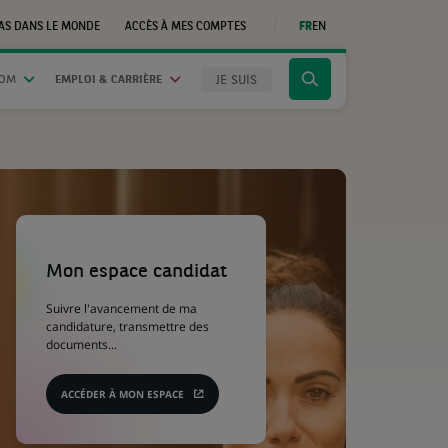
AS DANS LE MONDE
ACCÈS À MES COMPTES
FR
EN
(CE
LIEN
S'OUVRE
DANS
JE SUIS
OOM
EMPLOI & CARRIÈRE
Cliquer
UN
NOUVEL
pour
ONGLET)
afficher
le
moteur
de
recherche
(Ce
lien
s'ouvre
Mon espace candidat
dans
un
Suivre l'avancement de ma
nouvel
candidature, transmettre des
onglet)
documents...
ACCÉDER À MON ESPACE