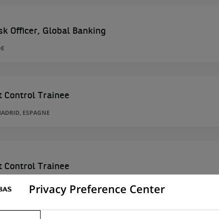
sk Officer, Global Banking
DE
 Control Trainee
ADRID, ESPAGNE
 Control Trainee
ADRID, ESPAGNE
Privacy Preference Center