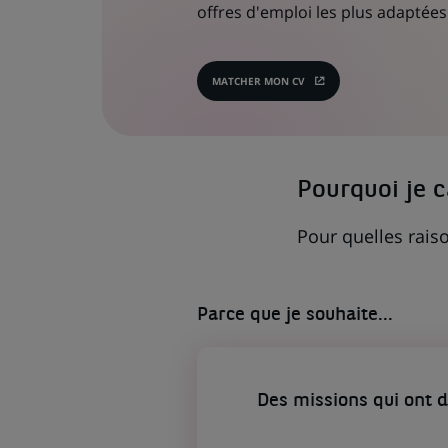
offres d'emploi les plus adaptées 
MATCHER MON CV
(CE
LIEN
S'OUVRE
DANS
UN
NOUVEL
ONGLET)
Pourquoi je 
Pour quelles raiso
Parce que je souhaite...
Des missions qui ont 