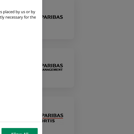
s placed by us or by
tly necessary for the
a